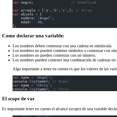
var
 negro;                  
// Undefined
var
 arreglo 
=
 [
'a'
,
'b'
,
'c'
,]; 
// Array
var
 objeto 
=
 {
    nombre: 
'Angel'
,
    edad:   
40
,
};
Como declarar una variable:
Los nombres deben comenzar con una cadena en minúscula.
Los nombres no pueden contener símbolos o comenzar con sím
Los nombres no pueden comenzar con un número.
Los nombres pueden contener una combinación de cadenas en 
Algo importante a tener en cuenta es que los valores de las vari
var
 name 
=
 'Angel'
;
console.
log
(name); 
// Angel
var
 name 
=
 'Chris'
;
console.
log
(name); 
// Chris
El scope de var
Es importante tener en cuenta el alcance (scope) de una variable decla