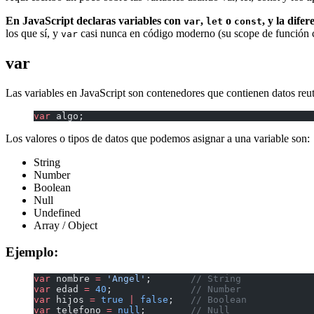
En JavaScript declaras variables con
,
o
, y la difer
var
let
const
los que sí, y
casi nunca en código moderno (su scope de función c
var
var
Las variables en JavaScript son contenedores que contienen datos reuti
var
 algo;
Los valores o tipos de datos que podemos asignar a una variable son:
String
Number
Boolean
Null
Undefined
Array / Object
Ejemplo:
var
 nombre 
=
 'Angel'
;       
// String
var
 edad 
=
 40
;              
// Number
var
 hijos 
=
 true
 |
 false
;   
// Boolean
var
 telefono 
=
 null
;        
// Null