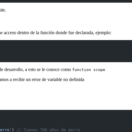
ite.
ne acceso dentro de la función donde fue declarada, ejemplo:
de desarrollo, a esto se le conoce como
function scope
mos a recibir un error de variable no definida
erro'
) 
// Tienes 700 años de perro