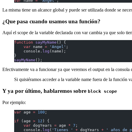
var
 name 
=
 'Angel'
;
La misma tiene un alcance global y puede ser utilizada donde se neces
¿Que pasa cuando usamos una función?
Aquí el scope de la variable declarada con var cambia ya que solo tie
function
 sayMyName
() {
    var
 name 
=
 'Angel'
;
    console.
log
(name);
}
sayMyName
();
Efectivamente va a funcionar ya que veremos el output en la consola 
Si quisiéramos acceder a la variable name fuera de la función va
Y ya por último, hablaremos sobre
block scope
Por ejemplo:
var
 age 
=
 100
;
if
 (age 
>
 12
) {
    var
 dogYears 
=
 age 
*
 7
;
    console.
log
(
'Tienes '
 +
 dogYears 
+
 ' años de p