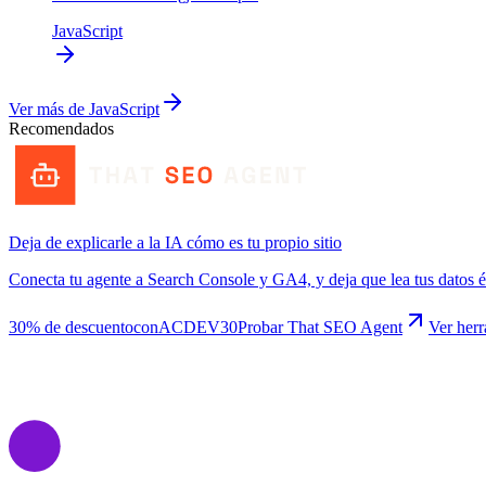
JavaScript
Ver más de
JavaScript
Recomendados
Deja de explicarle a la IA cómo es tu propio sitio
Conecta tu agente a Search Console y GA4, y deja que lea tus datos 
30% de descuento
con
ACDEV30
Probar That SEO Agent
Ver her