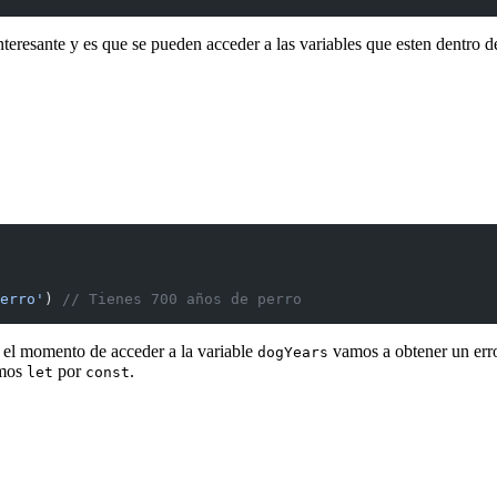
nteresante y es que se pueden acceder a las variables que esten dentro 
erro'
) 
// Tienes 700 años de perro
n el momento de acceder a la variable
vamos a obtener un erro
dogYears
amos
por
.
let
const