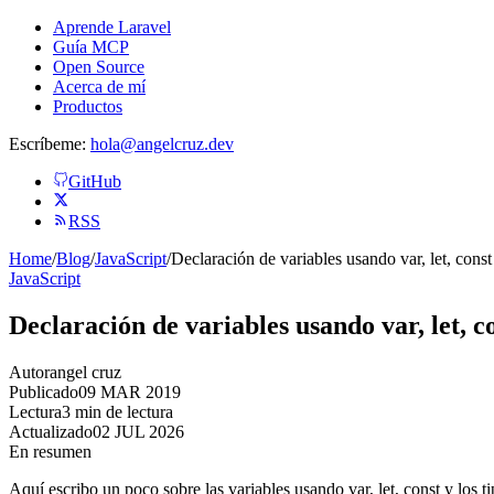
Aprende Laravel
Guía MCP
Open Source
Acerca de mí
Productos
Escríbeme:
hola@angelcruz.dev
GitHub
RSS
Home
/
Blog
/
JavaScript
/
Declaración de variables usando var, let, const
JavaScript
Declaración de variables usando var, let, co
Autor
angel cruz
Publicado
09 MAR 2019
Lectura
3 min de lectura
Actualizado
02 JUL 2026
En resumen
Aquí escribo un poco sobre las variables usando var, let, const y los t