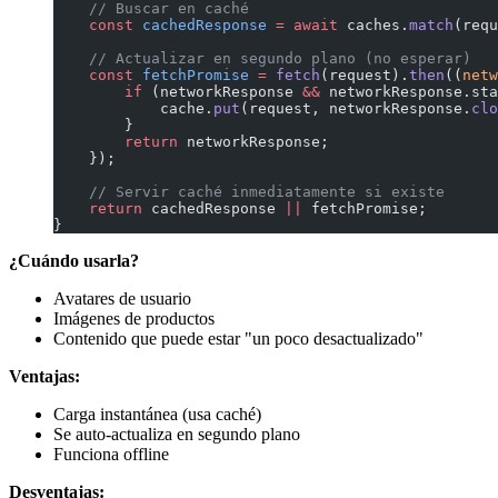
    // Buscar en caché
    const
 cachedResponse
 =
 await
 caches.
match
(requ
    // Actualizar en segundo plano (no esperar)
    const
 fetchPromise
 =
 fetch
(request).
then
((
netw
        if
 (networkResponse 
&&
 networkResponse.sta
            cache.
put
(request, networkResponse.
clo
        }
        return
 networkResponse;
    });
    // Servir caché inmediatamente si existe
    return
 cachedResponse 
||
 fetchPromise;
}
¿Cuándo usarla?
Avatares de usuario
Imágenes de productos
Contenido que puede estar "un poco desactualizado"
Ventajas:
Carga instantánea (usa caché)
Se auto-actualiza en segundo plano
Funciona offline
Desventajas: