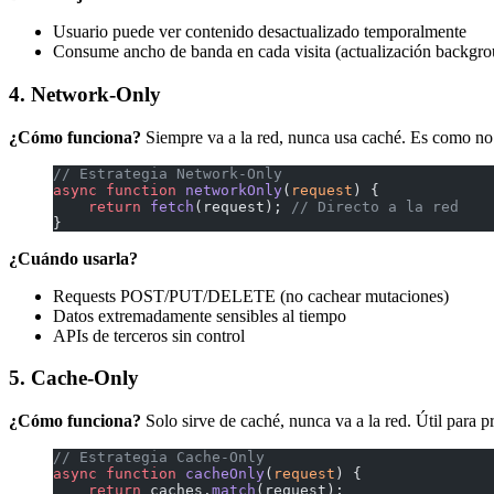
Usuario puede ver contenido desactualizado temporalmente
Consume ancho de banda en cada visita (actualización backgr
4. Network-Only
¿Cómo funciona?
Siempre va a la red, nunca usa caché. Es como no 
// Estrategia Network-Only
async
 function
 networkOnly
(
request
) {
    return
 fetch
(request); 
// Directo a la red
}
¿Cuándo usarla?
Requests POST/PUT/DELETE (no cachear mutaciones)
Datos extremadamente sensibles al tiempo
APIs de terceros sin control
5. Cache-Only
¿Cómo funciona?
Solo sirve de caché, nunca va a la red. Útil para 
// Estrategia Cache-Only
async
 function
 cacheOnly
(
request
) {
    return
 caches.
match
(request);