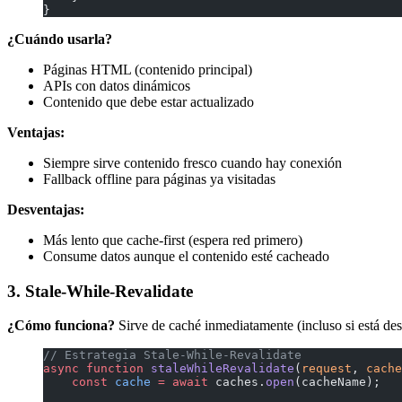
}
¿Cuándo usarla?
Páginas HTML (contenido principal)
APIs con datos dinámicos
Contenido que debe estar actualizado
Ventajas:
Siempre sirve contenido fresco cuando hay conexión
Fallback offline para páginas ya visitadas
Desventajas:
Más lento que cache-first (espera red primero)
Consume datos aunque el contenido esté cacheado
3. Stale-While-Revalidate
¿Cómo funciona?
Sirve de caché inmediatamente (incluso si está des
// Estrategia Stale-While-Revalidate
async
 function
 staleWhileRevalidate
(
request
, 
cache
    const
 cache
 =
 await
 caches.
open
(cacheName);