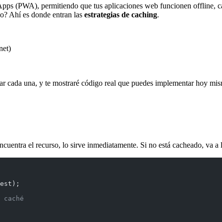
Apps (PWA), permitiendo que tus aplicaciones web funcionen offline, ca
lo? Ahí es donde entran las
estrategias de caching
.
net)
 usar cada una, y te mostraré código real que puedes implementar hoy mi
cuentra el recurso, lo sirve inmediatamente. Si no está cacheado, va a l
est);
 caché