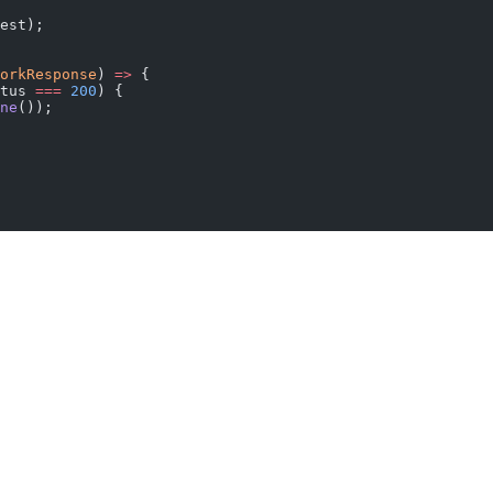
est);
orkResponse
) 
=>
 {
tus 
===
 200
) {
ne
());