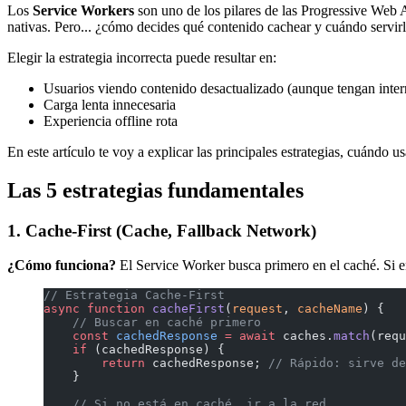
Los
Service Workers
son uno de los pilares de las Progressive Web 
nativas. Pero... ¿cómo decides qué contenido cachear y cuándo servir
Elegir la estrategia incorrecta puede resultar en:
Usuarios viendo contenido desactualizado (aunque tengan inter
Carga lenta innecesaria
Experiencia offline rota
En este artículo te voy a explicar las principales estrategias, cuándo
Las 5 estrategias fundamentales
1. Cache-First (Cache, Fallback Network)
¿Cómo funciona?
El Service Worker busca primero en el caché. Si en
// Estrategia Cache-First
async
 function
 cacheFirst
(
request
, 
cacheName
) {
    // Buscar en caché primero
    const
 cachedResponse
 =
 await
 caches.
match
(requ
    if
 (cachedResponse) {
        return
 cachedResponse; 
// Rápido: sirve de
    }
    // Si no está en caché, ir a la red