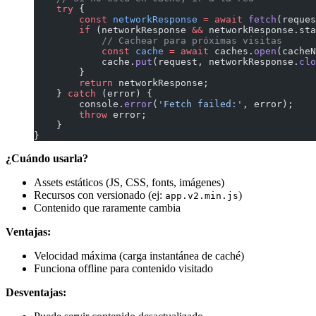
    try
 {
        const
 networkResponse
 =
 await
 fetch
(reques
        if
 (networkResponse 
&&
 networkResponse.sta
            // Cachear para próximas visitas
            const
 cache
 =
 await
 caches.
open
(cacheN
            cache.
put
(request, networkResponse.
clo
        }
        return
 networkResponse;
    } 
catch
 (error) {
        console.
error
(
'Fetch failed:'
, error);
        throw
 error;
    }
}
¿Cuándo usarla?
Assets estáticos (JS, CSS, fonts, imágenes)
Recursos con versionado (ej:
)
app.v2.min.js
Contenido que raramente cambia
Ventajas:
Velocidad máxima (carga instantánea de caché)
Funciona offline para contenido visitado
Desventajas: