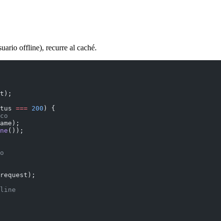
suario offline), recurre al caché.
t);
tus 
===
 200
) {
co
ame);
ne
());
o
request);
line