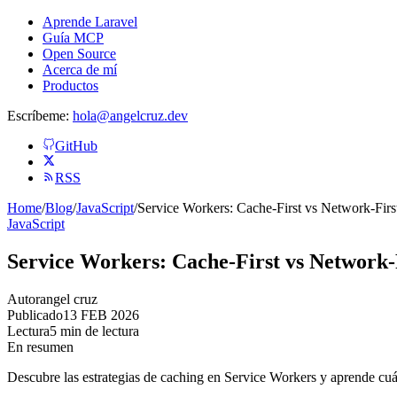
Aprende Laravel
Guía MCP
Open Source
Acerca de mí
Productos
Escríbeme:
hola@angelcruz.dev
GitHub
RSS
Home
/
Blog
/
JavaScript
/
Service Workers: Cache-First vs Network-Firs
JavaScript
Service Workers: Cache-First vs Network-
Autor
angel cruz
Publicado
13 FEB 2026
Lectura
5 min de lectura
En resumen
Descubre las estrategias de caching en Service Workers y aprende cuán