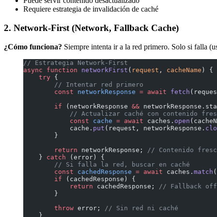
Puede servir contenido desactualizado
Requiere estrategia de invalidación de caché
2. Network-First (Network, Fallback Cache)
¿Cómo funciona?
Siempre intenta ir a la red primero. Solo si falla (u
// Estrategia Network-First
async
 function
 networkFirst
(
request
, 
cacheName
) {
    try
 {
        // Intentar red primero
        const
 networkResponse
 =
 await
 fetch
(reques
        if
 (networkResponse 
&&
 networkResponse.sta
            // Actualizar caché con contenido fres
            const
 cache
 =
 await
 caches.
open
(cacheN
            cache.
put
(request, networkResponse.
clo
        }
        return
 networkResponse; 
// Contenido fresc
    } 
catch
 (error) {
        // Si falla la red, buscar en caché
        const
 cachedResponse
 =
 await
 caches.
match
(
        if
 (cachedResponse) {
            return
 cachedResponse; 
// Fallback off
        }
        throw
 error; 
// Sin red ni caché
    }