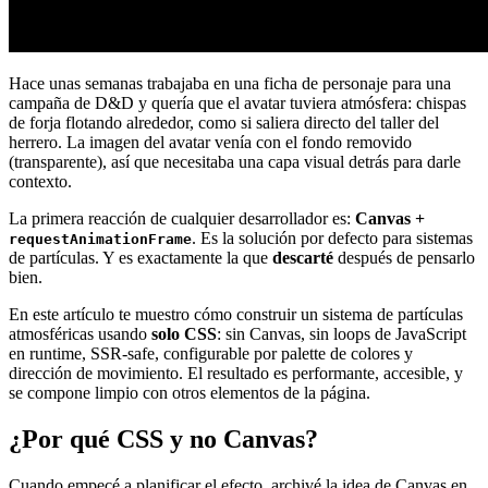
Hace unas semanas trabajaba en una ficha de personaje para una
campaña de D&D y quería que el avatar tuviera atmósfera: chispas
de forja flotando alrededor, como si saliera directo del taller del
herrero. La imagen del avatar venía con el fondo removido
(transparente), así que necesitaba una capa visual detrás para darle
contexto.
La primera reacción de cualquier desarrollador es:
Canvas +
. Es la solución por defecto para sistemas
requestAnimationFrame
de partículas. Y es exactamente la que
descarté
después de pensarlo
bien.
En este artículo te muestro cómo construir un sistema de partículas
atmosféricas usando
solo CSS
: sin Canvas, sin loops de JavaScript
en runtime, SSR-safe, configurable por palette de colores y
dirección de movimiento. El resultado es performante, accesible, y
se compone limpio con otros elementos de la página.
¿Por qué CSS y no Canvas?
Cuando empecé a planificar el efecto, archivé la idea de Canvas en