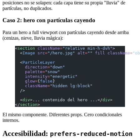
posiciones no se solapen: cada capa tiene su propia "lluvia" de
partículas, no duplicados.
Caso 2: hero con partículas cayendo
Para un hero a full viewport con partículas cayendo desde arriba
(cenizas, nieve, lluvia mágica):
<
section
 className
=
"relative min-h-dvh"
>
  <
Image
 src
=
"/hero.jpg"
 alt
=
""
 fill
 className
=
"ob
  <
ParticleLayer
    direction
=
"down"
    palette
=
"snow"
    intensity
=
"energetic"
    glow
=
{
false
}
    className
=
"hidden lg:block"
  />
  <
div
>... contenido del hero ...</
div
>
</
section
>
El mismo componente. Diferentes props. Cero condicionales
internos.
Accesibilidad:
prefers-reduced-motion