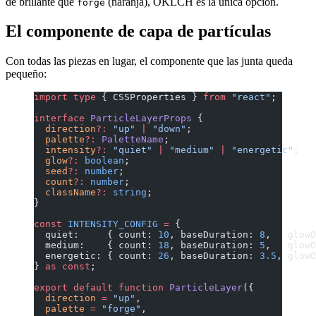
de brillante que
(naranja), OKLCH es la única opción.
forge
El componente de capa de partículas
Con todas las piezas en lugar, el componente que las junta queda
pequeño:
import
 type
 { CSSProperties } 
from
 "react"
;
interface
 ParticleLayerProps
 {
  direction
?:
 "up"
 |
 "down"
;
  palette
?:
 PaletteName
;
  intensity
?:
 "quiet"
 |
 "medium"
 |
 "energetic"
;
  glow
?:
 boolean
;
  seed
?:
 number
;
  count
?:
 number
;
  className
?:
 string
;
}
const
 INTENSITY_CONFIG
 =
 {
  quiet:     { count: 
10
, baseDuration: 
8
,   glowO
  medium:    { count: 
18
, baseDuration: 
5
,   glowO
  energetic: { count: 
26
, baseDuration: 
3.5
, glowO
} 
as
 const
;
export
 default
 function
 ParticleLayer
({
  direction
 =
 "up"
,
  palette
 =
 "forge"
,