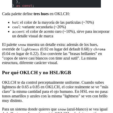
  },
} 
as
 const
;
Cada palette define
tres hues
en OKLCH:
: el color de la mayoría de las partículas (~70%)
hot
: variante secundaria (~20%)
cool
: el color de acento raro (~10%), sirve para incorporar
accent
un detalle visual de marca
El palette
muestra un detalle extra: además de los hues,
snow
override de
(0.92 en lugar del default 0.68) y
lightness
chroma
(0.04 en lugar de 0.22). Eso convierte las "brasas brillantes" en
"copos de nieve casi blancos con tinte azul sutil". La misma
estructura, diferente carácter visual.
Por qué OKLCH y no HSL/RGB
OKLCH te da control perceptualmente uniforme. Cuando subes
lightness de 0.65 a 0.85 en OKLCH, el color realmente se ve "más
claro" la misma cantidad para el ojo humano. En HSL eso no pasa:
tonos amarillos y azules con la misma "lightness" se ven con brillo
muy distinto.
Para un sistema donde quieres que
(azul-blanco) se vea igual
snow