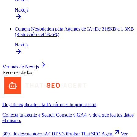
Next.js
Content Negotiation para Agentes de IA: De 316KB a 1.3KB
(Reducción del 99.6%)
Next.js
Ver más de
Next.js
Recomendados
Deja de explicarle a la IA cómo es tu propio sitio
Conecta tu agente a Search Console y GA4, y deja que lea tus datos
él mismo.
30% de descuento
con
ACDEV30
Probar That SEO Agent
Ver