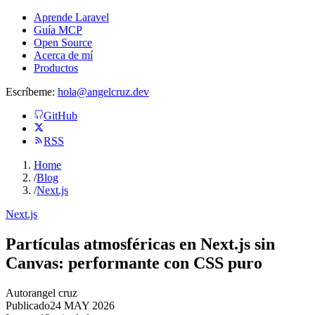
Aprende Laravel
Guía MCP
Open Source
Acerca de mí
Productos
Escríbeme:
hola@angelcruz.dev
GitHub
RSS
Home
/
Blog
/
Next.js
Next.js
Partículas atmosféricas en Next.js sin
Canvas: performante con CSS puro
Autor
angel cruz
Publicado
24 MAY 2026