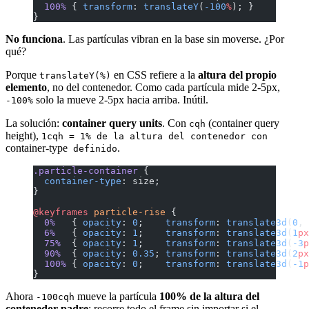
  100%
 { 
transform
: 
translateY
(
-100
%
); }
}
No funciona
. Las partículas vibran en la base sin moverse. ¿Por
qué?
Porque
en CSS refiere a la
altura del propio
translateY(%)
elemento
, no del contenedor. Como cada partícula mide 2-5px,
solo la mueve 2-5px hacia arriba. Inútil.
-100%
La solución:
container query units
. Con
(container query
cqh
height),
1cqh = 1% de la altura del contenedor con
container-type
.
definido
.particle-container
 {
  container-type
: size;
}
@keyframes
 particle-rise
 {
  0%
   { 
opacity
: 
0
;    
transform
: 
translate3d
(
0
, 
  6%
   { 
opacity
: 
1
;    
transform
: 
translate3d
(
1
px
  75%
  { 
opacity
: 
1
;    
transform
: 
translate3d
(
-3
p
  90%
  { 
opacity
: 
0.35
; 
transform
: 
translate3d
(
2
px
  100%
 { 
opacity
: 
0
;    
transform
: 
translate3d
(
-1
p
}
Ahora
mueve la partícula
100% de la altura del
-100cqh
contenedor padre
: recorre todo el frame sin importar si el