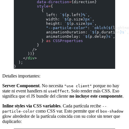
          data-direction
=
{direction}
          style
=
{
            {
              left: 
`${
p
.
left
}%`
,
              width: 
`${
p
.
size
}px`
,
              height: 
`${
p
.
size
}px`
,
              "--particle-color"
: 
`oklch(${
lightne
              animationDuration: 
`${
p
.
duration
}s`
,
              animationDelay: 
`${
p
.
delay
}s`
,
            } 
as
 CSSProperties
          }
        />
      ))}
    </
div
>
  );
}
Detalles importantes:
Server Component
. No necesita
porque no hay
"use client"
state ni event handlers ni
. Solo render más CSS. Eso
useEffect
significa que el JS bundle del cliente
no incluye este componente
.
Inline styles via CSS variables
. Cada partícula recibe
--
como CSS var. Esto permite que el
particle-color
box-shadow
glow alrededor de la partícula coincida con su color sin tener que
duplicarlo: