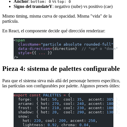
Anchor
:
vs
bottom: 0
top: 0
Signo del translateY
: negativo (sube) vs positivo (cae)
Mismo timing, misma curva de opacidad. Misma "vida" de la
partícula.
En React, el componente decide qué dirección renderizar:
<
span
  className
=
"particle absolute rounded-full"
  data-direction
=
{direction}  
// "up" o "down"
  style
=
{{ 
...
 }}
/>
Pieza 4: sistema de palettes configurable
Para que el sistema sirva más allá del personaje herrero específico,
las partículas son configurables por palette. Algunos presets útiles:
export
 const
 PALETTES
 =
 {
  forge:  { hot: 
50
,  cool: 
35
,  accent: 
305
 },   
  arcane: { hot: 
270
, cool: 
240
, accent: 
180
 },   
  frost:  { hot: 
210
, cool: 
230
, accent: 
180
 },   
  shadow: { hot: 
20
,  cool: 
290
, accent: 
130
 },   
  snow:   {
    hot: 
220
, cool: 
200
, accent: 
250
,
    lightness: 
0.92
, chroma: 
0.04
,                