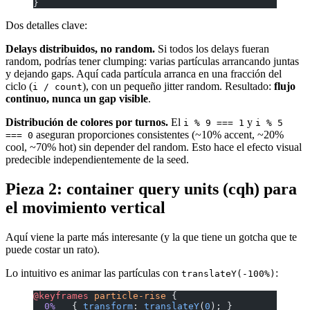
}
Dos detalles clave:
Delays distribuidos, no random.
Si todos los delays fueran
random, podrías tener clumping: varias partículas arrancando juntas
y dejando gaps. Aquí cada partícula arranca en una fracción del
ciclo (
), con un pequeño jitter random. Resultado:
flujo
i / count
continuo, nunca un gap visible
.
Distribución de colores por turnos.
El
y
i % 9 === 1
i % 5
aseguran proporciones consistentes (~10% accent, ~20%
=== 0
cool, ~70% hot) sin depender del random. Esto hace el efecto visual
predecible independientemente de la seed.
Pieza 2: container query units (cqh) para
el movimiento vertical
Aquí viene la parte más interesante (y la que tiene un gotcha que te
puede costar un rato).
Lo intuitivo es animar las partículas con
:
translateY(-100%)
@keyframes
 particle-rise
 {
  0%
   { 
transform
: 
translateY
(
0
); }