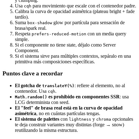
y clumping.
Usa
para movimiento que escale con el contenedor padre.
cqh
Calibra la curva de opacidad asimétrica (plateau bright + fade
tardío).
Suma
glow por partícula para sensación de
box-shadow
brasa/spark real.
Respeta
con un media query
prefers-reduced-motion
simple.
Si el componente no tiene state, déjalo como Server
Component.
Si el sistema sirve para múltiples contextos, sepáralo en una
primitiva más composiciones específicas.
Puntos clave a recordar
El gotcha de
: refiere al elemento, no al
translateY(%)
contenedor. Usa
.
cqh
es prohibido en componentes SSR
: usa
Math.random()
LCG determinista con seed.
El "feel" de brasa real está en la curva de opacidad
asimétrica
, no en cuántas partículas tengas.
El sistema de palettes
con
y
opcionales
lightness
chroma
te deja construir variantes muy distintas (forge → snow)
reutilizando la misma estructura.