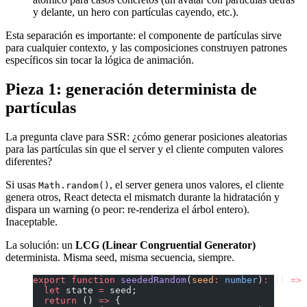
y delante, un hero con partículas cayendo, etc.).
Esta separación es importante: el componente de partículas sirve
para cualquier contexto, y las composiciones construyen patrones
específicos sin tocar la lógica de animación.
Pieza 1: generación determinista de
partículas
La pregunta clave para SSR: ¿cómo generar posiciones aleatorias
para las partículas sin que el server y el cliente computen valores
diferentes?
Si usas
, el server genera unos valores, el cliente
Math.random()
genera otros, React detecta el mismatch durante la hidratación y
dispara un warning (o peor: re-renderiza el árbol entero).
Inaceptable.
La solución: un
LCG (Linear Congruential Generator)
determinista. Misma seed, misma secuencia, siempre.
export
 function
 seededRandom
(
seed
:
 number
)
:
 () 
=>
 
  let
 state 
=
 seed;
  return
 () 
=>
 {