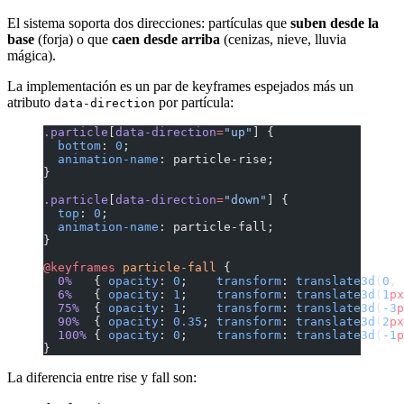
El sistema soporta dos direcciones: partículas que
suben desde la
base
(forja) o que
caen desde arriba
(cenizas, nieve, lluvia
mágica).
La implementación es un par de keyframes espejados más un
atributo
por partícula:
data-direction
.particle
[
data-direction
=
"up"
] {
  bottom
: 
0
;
  animation-name
: particle-rise;
}
.particle
[
data-direction
=
"down"
] {
  top
: 
0
;
  animation-name
: particle-fall;
}
@keyframes
 particle-fall
 {
  0%
   { 
opacity
: 
0
;    
transform
: 
translate3d
(
0
, 
  6%
   { 
opacity
: 
1
;    
transform
: 
translate3d
(
1
px
  75%
  { 
opacity
: 
1
;    
transform
: 
translate3d
(
-3
p
  90%
  { 
opacity
: 
0.35
; 
transform
: 
translate3d
(
2
px
  100%
 { 
opacity
: 
0
;    
transform
: 
translate3d
(
-1
p
}
La diferencia entre rise y fall son: