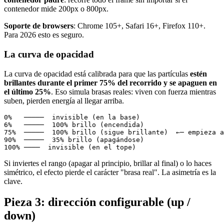
contenedor mide 200px o 800px.
Soporte de browsers
: Chrome 105+, Safari 16+, Firefox 110+.
Para 2026 esto es seguro.
La curva de opacidad
La curva de opacidad está calibrada para que las partículas
estén
brillantes durante el primer 75% del recorrido y se apaguen en
el último 25%
. Eso simula brasas reales: viven con fuerza mientras
suben, pierden energía al llegar arriba.
0%   ─────  invisible (en la base)

6%   ─────  100% brillo (encendida)

75%  ─────  100% brillo (sigue brillante)  ←─ empieza a
90%  ─────  35% brillo (apagándose)

Si inviertes el rango (apagar al principio, brillar al final) o lo haces
simétrico, el efecto pierde el carácter "brasa real". La asimetría es la
clave.
Pieza 3: dirección configurable (up /
down)