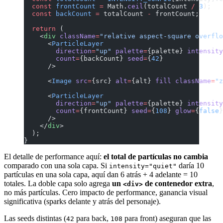
  const
 frontCount
 =
 Math.
ceil
(totalCount 
/
 3
);
  const
 backCount
 =
 totalCount 
-
 frontCount;
  return
 (
    <
div
 className
=
"relative aspect-square overflo
      <
ParticleLayer
        direction
=
"up"
 palette
=
{palette} 
intensity
        count
=
{backCount} 
seed
=
{
42
}
      />
      <
Image
 src
=
{src} 
alt
=
{alt} 
fill
 className
=
"z
      <
ParticleLayer
        direction
=
"up"
 palette
=
{palette} 
intensity
        count
=
{frontCount} 
seed
=
{
108
} 
glow
=
{
false
}
      />
    </
div
>
  );
}
El detalle de performance aquí:
el total de partículas no cambia
comparado con una sola capa. Si
daría 10
intensity="quiet"
partículas en una sola capa, aquí dan 6 atrás + 4 adelante = 10
totales. La doble capa solo agrega
un
de contenedor extra
,
<div>
no más partículas. Cero impacto de performance, ganancia visual
significativa (sparks delante y atrás del personaje).
Las seeds distintas (
para back,
para front) aseguran que las
42
108