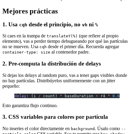
Mejores prácticas
1. Usa
desde el principio, no
ni
cqh
vh
%
Si caes en la trampa de
(que refiere al propio
translateY(%)
elemento), vas a perder tiempo debugueando por qué las partículas
no se mueven. Usa
desde el primer día. Recuerda agregar
cqh
al contenedor padre.
container-type: size
2. Pre-computa la distribución de delays
Si dejas los delays al random puro, vas a tener gaps visibles donde
no hay partículas. Distribúyelos uniformemente con un jitter
pequeño:
delay
: (i 
/
 count) 
*
 baseDuration 
+
 r4 
*
 0.6
Esto garantiza flujo continuo.
3. CSS variables para colores por partícula
No insertes el color directamente en
. Úsalo como
background
--
CSS variable. Eso te permite que
,