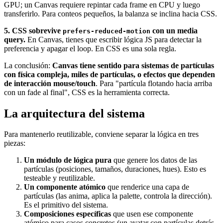
GPU; un Canvas requiere repintar cada frame en CPU y luego
transferirlo. Para conteos pequeños, la balanza se inclina hacia CSS.
5. CSS sobrevive
con un media
prefers-reduced-motion
query.
En Canvas, tienes que escribir lógica JS para detectar la
preferencia y apagar el loop. En CSS es una sola regla.
La conclusión:
Canvas tiene sentido para sistemas de partículas
con física compleja, miles de partículas, o efectos que dependen
de interacción mouse/touch
. Para "partícula flotando hacia arriba
con un fade al final", CSS es la herramienta correcta.
La arquitectura del sistema
Para mantenerlo reutilizable, conviene separar la lógica en tres
piezas:
Un módulo de lógica pura
que genere los datos de las
partículas (posiciones, tamaños, duraciones, hues). Esto es
testeable y reutilizable.
Un componente atómico
que renderice una capa de
partículas (las anima, aplica la palette, controla la dirección).
Es el primitivo del sistema.
Composiciones específicas
que usen ese componente
atómico para casos concretos (un avatar con partículas detrás