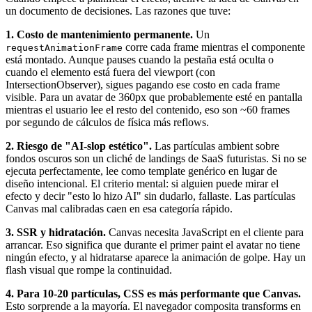
un documento de decisiones. Las razones que tuve:
1. Costo de mantenimiento permanente.
Un
corre cada frame mientras el componente
requestAnimationFrame
está montado. Aunque pauses cuando la pestaña está oculta o
cuando el elemento está fuera del viewport (con
IntersectionObserver), sigues pagando ese costo en cada frame
visible. Para un avatar de 360px que probablemente esté en pantalla
mientras el usuario lee el resto del contenido, eso son ~60 frames
por segundo de cálculos de física más reflows.
2. Riesgo de "AI-slop estético".
Las partículas ambient sobre
fondos oscuros son un cliché de landings de SaaS futuristas. Si no se
ejecuta perfectamente, lee como template genérico en lugar de
diseño intencional. El criterio mental: si alguien puede mirar el
efecto y decir "esto lo hizo AI" sin dudarlo, fallaste. Las partículas
Canvas mal calibradas caen en esa categoría rápido.
3. SSR y hidratación.
Canvas necesita JavaScript en el cliente para
arrancar. Eso significa que durante el primer paint el avatar no tiene
ningún efecto, y al hidratarse aparece la animación de golpe. Hay un
flash visual que rompe la continuidad.
4. Para 10-20 partículas, CSS es más performante que Canvas.
Esto sorprende a la mayoría. El navegador composita transforms en