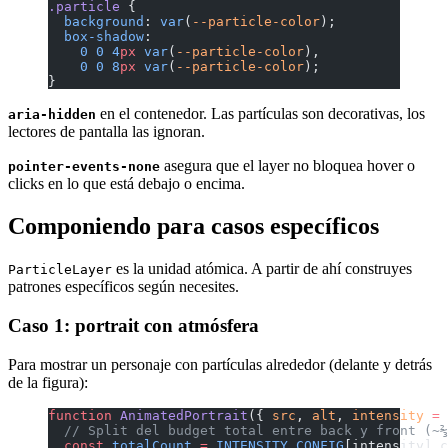
.particle
 {
  background
: 
var
(
--particle-color
);
  box-shadow
:
    0
 0
 4
px
 var
(
--particle-color
),
    0
 0
 8
px
 var
(
--particle-color
);
}
en el contenedor. Las partículas son decorativas, los
aria-hidden
lectores de pantalla las ignoran.
asegura que el layer no bloquea hover o
pointer-events-none
clicks en lo que está debajo o encima.
Componiendo para casos específicos
es la unidad atómica. A partir de ahí construyes
ParticleLayer
patrones específicos según necesites.
Caso 1: portrait con atmósfera
Para mostrar un personaje con partículas alrededor (delante y detrás
de la figura):
function
 AnimatedPortrait
({ 
src
, 
alt
, 
intensity
 =
 
  // Split del budget total entre back y front (~⅔
  const
 totalCount
 =
 INTENSITY_CONFIG
[intensity].c