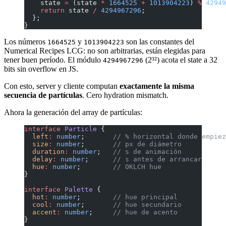
    state 
=
 (state 
*
 1664525
 +
 1013904223
) 
%
 42949
    return
 state 
/
 4294967296
;
  };
}
Los números
y
son las constantes del
1664525
1013904223
Numerical Recipes LCG: no son arbitrarias, están elegidas para
tener buen período. El módulo
(2³²) acota el state a 32
4294967296
bits sin overflow en JS.
Con esto, server y cliente computan
exactamente la misma
secuencia de partículas
. Cero hydration mismatch.
Ahora la generación del array de partículas:
interface
 Particle
 {
  left
:
 number
;       
// % horizontal donde empiez
  size
:
 number
;       
// px de diámetro
  duration
:
 number
;   
// s de animación
  delay
:
 number
;      
// s antes de arrancar
  hue
:
 number
;        
// OKLCH hue
}
interface
 Palette
 {
  hot
:
 number
;        
// hue principal
  cool
:
 number
;       
// hue secundario
  accent
:
 number
;     
// hue de acento
}