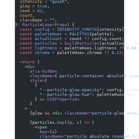
  intensity
 =
 "quiet"
,
  glow
 =
 true
,
  seed
 =
 42
,
  count
,
  className
 =
 ""
,
}
:
 ParticleLayerProps
) {
  const
 config
 =
 INTENSITY_CONFIG
[intensity];
  const
 paletteHues
 =
 PALETTES
[palette];
  const
 actualCount
 =
 count 
??
 config.count;
  const
 particles
 =
 buildParticles
(actualCount, co
  const
 lightness
 =
 paletteHues.lightness 
??
 0.68
;
  const
 chroma
 =
 paletteHues.chroma 
??
 0.22
;
  return
 (
    <
div
      aria-hidden
      className
=
{
`particle-container absolute inse
      style
=
{
        {
          "--particle-glow-opacity"
: config.glowOp
          "--particle-glow-hue"
: paletteHues.hot,
        } 
as
 CSSProperties
      }
    >
      {glow 
&&
 <
div
 className
=
"particle-glow absol
      {particles.
map
((
p
, 
i
) 
=>
 (
        <
span
          key
=
{i}
          className
=
"particle absolute rounded-ful