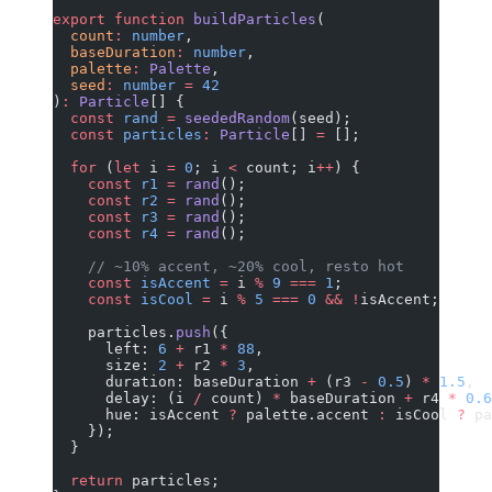
export
 function
 buildParticles
(
  count
:
 number
,
  baseDuration
:
 number
,
  palette
:
 Palette
,
  seed
:
 number
 =
 42
)
:
 Particle
[] {
  const
 rand
 =
 seededRandom
(seed);
  const
 particles
:
 Particle
[] 
=
 [];
  for
 (
let
 i 
=
 0
; i 
<
 count; i
++
) {
    const
 r1
 =
 rand
();
    const
 r2
 =
 rand
();
    const
 r3
 =
 rand
();
    const
 r4
 =
 rand
();
    // ~10% accent, ~20% cool, resto hot
    const
 isAccent
 =
 i 
%
 9
 ===
 1
;
    const
 isCool
 =
 i 
%
 5
 ===
 0
 &&
 !
isAccent;
    particles.
push
({
      left: 
6
 +
 r1 
*
 88
,                          
      size: 
2
 +
 r2 
*
 3
,                           
      duration: baseDuration 
+
 (r3 
-
 0.5
) 
*
 1.5
,  
      delay: (i 
/
 count) 
*
 baseDuration 
+
 r4 
*
 0.6
      hue: isAccent 
?
 palette.accent 
:
 isCool 
?
 pa
    });
  }
  return
 particles;