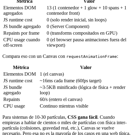
Métrica
Valor
Elementos DOM
13 (1 contenedor + 1 glow + 10 spans + 1
agregados
contenedor front)
JS runtime cost
0 (solo render inicial, sin loops)
JS bundle agregado
0 (Server Component)
Repaints por frame
0 (transforms compositados en GPU)
CPU usage cuando
0 (el browser pausa animaciones fuera del
off-screen
viewport)
Compara eso con un Canvas con
:
requestAnimationFrame
Métrica
Valor
Elementos DOM
1 (el canvas)
JS runtime cost
~16ms cada frame (60fps target)
JS bundle
~3-5KB minificado (lógica de física + render
agregado
loop)
Repaints
60/s (entero el canvas)
CPU usage
Continuo mientras visible
Para sistemas de 10-30 partículas,
CSS gana fácil
. Cuando
empiezas a hablar de cientos o miles de partículas con física inter-
partícula (colisiones, gravedad real, etc.), Canvas se vuelve
necesario. Pero esa no es la mayoría de los casos en una web típica.