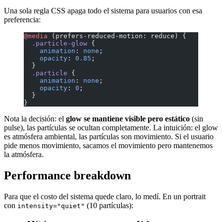
Una sola regla CSS apaga todo el sistema para usuarios con esa
preferencia:
@media
 (prefers-reduced-motion: reduce) {
  .particle-glow
 {
    animation
: 
none
;
    opacity
: 
0.85
;
  }
  .particle
 {
    animation
: 
none
;
    opacity
: 
0
;
  }
}
Nota la decisión: el
glow se mantiene visible pero estático
(sin
pulse), las partículas se ocultan completamente. La intuición: el glow
es atmósfera ambiental, las partículas son movimiento. Si el usuario
pide menos movimiento, sacamos el movimiento pero mantenemos
la atmósfera.
Performance breakdown
Para que el costo del sistema quede claro, lo medí. En un portrait
con
(10 partículas):
intensity="quiet"