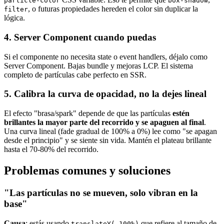
particle-color
box-shadow
, o futuras propiedades hereden el color sin duplicar la
filter
lógica.
4. Server Component cuando puedas
Si el componente no necesita state o event handlers, déjalo como
Server Component. Bajas bundle y mejoras LCP. El sistema
completo de partículas cabe perfecto en SSR.
5. Calibra la curva de opacidad, no la dejes lineal
El efecto "brasa/spark" depende de que las partículas
estén
brillantes la mayor parte del recorrido y se apaguen al final
.
Una curva lineal (fade gradual de 100% a 0%) lee como "se apagan
desde el principio" y se siente sin vida. Mantén el plateau brillante
hasta el 70-80% del recorrido.
Problemas comunes y soluciones
"Las partículas no se mueven, solo vibran en la
base"
Causa
: estás usando
que refiere al tamaño de
translateY(-100%)