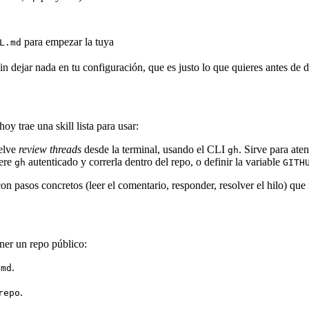
para empezar la tuya
L.md
n dejar nada en tu configuración, que es justo lo que quieres antes de dec
oy trae una skill lista para usar:
uelve
review threads
desde la terminal, usando el CLI
. Sirve para ate
gh
iere
autenticado y correrla dentro del repo, o definir la variable
gh
GITH
con pasos concretos (leer el comentario, responder, resolver el hilo) que
ner un repo público:
.
.md
.
repo