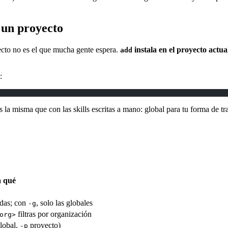
n un proyecto
ecto no es el que mucha gente espera.
instala en el proyecto actua
add
:
es la misma que con las skills escritas a mano: global para tu forma de 
 qué
ladas; con
, solo las globales
-g
filtras por organización
org>
lobal,
proyecto)
-p