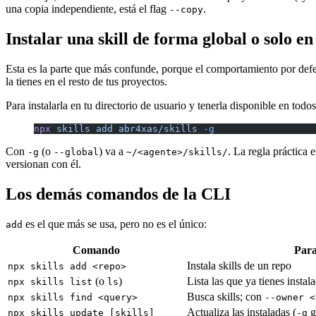
una copia independiente, está el flag
.
--copy
Instalar una skill de forma global o solo e
Esta es la parte que más confunde, porque el comportamiento por def
la tienes en el resto de tus proyectos.
Para instalarla en tu directorio de usuario y tenerla disponible en todos
npx
 skills
 add
 abr4xas/skills
 -g
Con
(o
) va a
. La regla práctica 
-g
--global
~/<agente>/skills/
versionan con él.
Los demás comandos de la CLI
es el que más se usa, pero no es el único:
add
Comando
Para
Instala skills de un repo
npx skills add <repo>
(o
)
Lista las que ya tienes insta
npx skills list
ls
Busca skills; con
npx skills find <query>
--owner <
Actualiza las instaladas (
g
npx skills update [skills]
-g