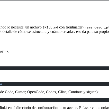
ando lo necesita: un archivo
con frontmatter (
,
SKILL.md
name
descrip
el detalle de cómo se estructura y cuándo crearlas, eso da para su propi
itHub.
w
Claude Code, Cursor, OpenCode, Codex, Cline, Continue y siguen):
ink) en el directorio de configuración de tu agente. Enlazar y no copia