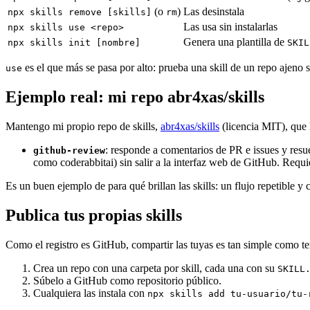
(o
)
Las desinstala
npx skills remove [skills]
rm
Las usa sin instalarlas
npx skills use <repo>
Genera una plantilla de
npx skills init [nombre]
SKIL
es el que más se pasa por alto: prueba una skill de un repo ajeno si
use
Ejemplo real: mi repo abr4xas/skills
Mantengo mi propio repo de skills,
abr4xas/skills
(licencia MIT), que h
: responde a comentarios de PR e issues y res
github-review
como coderabbitai) sin salir a la interfaz web de GitHub. Requ
Es un buen ejemplo de para qué brillan las skills: un flujo repetible y 
Publica tus propias skills
Como el registro es GitHub, compartir las tuyas es tan simple como te
Crea un repo con una carpeta por skill, cada una con su
SKILL
Súbelo a GitHub como repositorio público.
Cualquiera las instala con
npx skills add tu-usuario/tu-