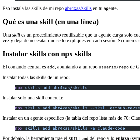
Eso instala las skills de mi repo
abr4xas/skills
en tu agente.
Qué es una skill (en una línea)
Una
skill
es un procedimiento reutilizable que tu agente carga solo cu
vez y deja de necesitar que se lo expliques en cada sesión. Si quieres 
Instalar skills con npx skills
El comando central es
, apuntando a un repo
de G
add
usuario/repo
Instalar todas las skills de un repo:
npx
 skills
 add
 abr4xas/skills
Instalar solo una skill concreta:
npx
 skills
 add
 abr4xas/skills
 --skill
 github-revie
Instalar en un agente específico (la tabla del repo lista más de 70: 
npx
 skills
 add
 abr4xas/skills
 -a
 claude-code
Por debajo, la herramienta trae el
del repo y lo
enlaza
(syml
SKILL.md