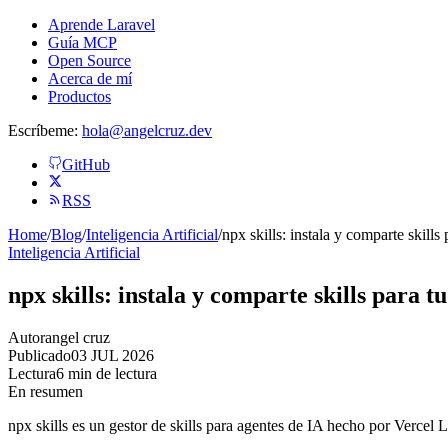
Aprende Laravel
Guía MCP
Open Source
Acerca de mí
Productos
Escríbeme:
hola@angelcruz.dev
GitHub
RSS
Home
/
Blog
/
Inteligencia Artificial
/
npx skills: instala y comparte skills
Inteligencia Artificial
npx skills: instala y comparte skills para t
Autor
angel cruz
Publicado
03 JUL 2026
Lectura
6 min de lectura
En resumen
npx skills es un gestor de skills para agentes de IA hecho por Vercel