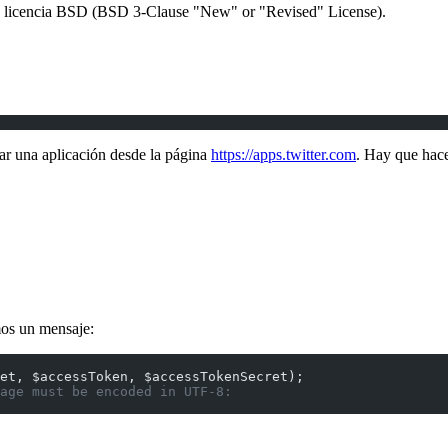
a licencia BSD (BSD 3-Clause "New" or "Revised" License).
rar una aplicación desde la página
https://apps.twitter.com
. Hay que hace
mos un mensaje:
et, $accessToken, $accessTokenSecret);
age must be encoded in UTF-8: