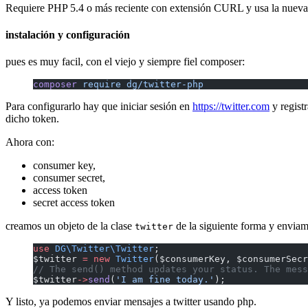
Requiere PHP 5.4 o más reciente con extensión CURL y usa la nuev
instalación y configuración
pues es muy facil, con el viejo y siempre fiel composer:
composer
 require
 dg/twitter-php
Para configurarlo hay que iniciar sesión en
https://twitter.com
y regist
dicho token.
Ahora con:
consumer key,
consumer secret,
access token
secret access token
creamos un objeto de la clase
de la siguiente forma y envia
twitter
use
 DG\Twitter\Twitter
;
$twitter 
=
 new
 Twitter
($consumerKey, $consumerSecr
// The send() method updates your status. The mess
$twitter
->
send
(
'I am fine today.'
);
Y listo, ya podemos enviar mensajes a twitter usando php.