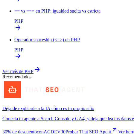
== vs === en PHP: igualdad suelta vs estricta
PHP
Operador spaceship (<=>) en PHP
PHP
Ver más de
PHP
Recomendados
Deja de explicarle a la IA cómo es tu propio sitio
Conecta tu agente a Search Console y GA4, y deja que lea tus datos 
30% de descuento
con
ACDEV30
Probar That SEO Agent
Ver her