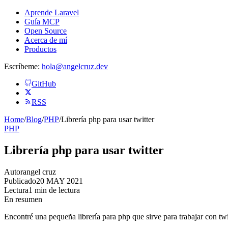
Aprende Laravel
Guía MCP
Open Source
Acerca de mí
Productos
Escríbeme:
hola@angelcruz.dev
GitHub
RSS
Home
/
Blog
/
PHP
/
Librería php para usar twitter
PHP
Librería php para usar twitter
Autor
angel cruz
Publicado
20 MAY 2021
Lectura
1 min de lectura
En resumen
Encontré una pequeña librería para php que sirve para trabajar con twi