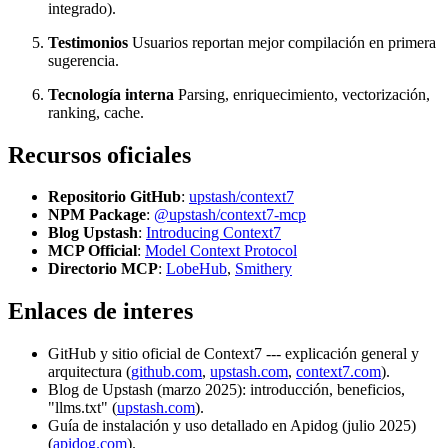
integrado).
Testimonios
Usuarios reportan mejor compilación en primera
sugerencia.
Tecnología interna
Parsing, enriquecimiento, vectorización,
ranking, cache.
Recursos oficiales
Repositorio GitHub
:
upstash/context7
NPM Package
:
@upstash/context7-mcp
Blog Upstash
:
Introducing Context7
MCP Official
:
Model Context Protocol
Directorio MCP
:
LobeHub
,
Smithery
Enlaces de interes
GitHub y sitio oficial de Context7 --- explicación general y
arquitectura (
github.com
,
upstash.com
,
context7.com
).
Blog de Upstash (marzo 2025): introducción, beneficios,
"llms.txt" (
upstash.com
).
Guía de instalación y uso detallado en Apidog (julio 2025)
(
apidog.com
).