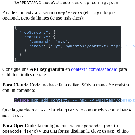
%APPDATA%\Claude\claude_desktop_config.json
Añade Context7 a la sección
(el
es
mcpServers
--api-key
opcional, pero da límites de uso más altos):
{
  "mcpServers"
: {
    "context7"
: {
      "command"
: 
"npx"
,
      "args"
: [
"-y"
, 
"@upstash/context7-mcp"
, 
"--a
    }
  }
}
Consigue una
API key gratuita
en
context7.com/dashboard
para
subir los límites de rate.
Para Claude Code
, no hace falta editar JSON a mano. Se registra
con un comando:
claude
 mcp
 add
 context7
 --
 npx
 -y
 @upstash/context
Queda guardado en
y lo compruebas con
~/.claude.json
claude
.
mcp list
Para OpenCode
, la configuración va en
(u
opencode.json
) y usa una forma distinta: la clave es
, el tipo
opencode.jsonc
mcp