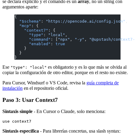
se declara explícito y el comando es un
array
, no un string con
argumentos aparte:
{
  "$schema"
: 
"https://opencode.ai/config.json"
,
  "mcp"
: {
    "context7"
: {
      "type"
: 
"local"
,
      "command"
: [
"npx"
, 
"-y"
, 
"@upstash/context7-
      "enabled"
: 
true
    }
  }
}
Ese
es obligatorio y es lo que más se olvida al
"type": "local"
copiar la configuración de otro editor, porque en el resto no existe.
Para Cursor, Windsurf o VS Code, revisa la
guía completa de
instalación
en el repositorio oficial.
Paso 3: Usar Context7
Sintaxis simple
- En Cursor o Claude, solo menciona:
Sintaxis específica
- Para librerías concretas, usa slash syntax: