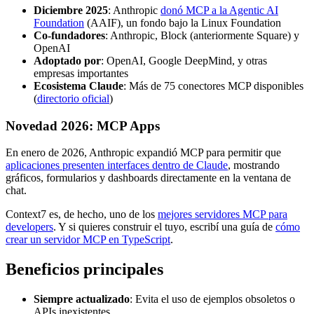
Diciembre 2025
: Anthropic
donó MCP a la Agentic AI
Foundation
(AAIF), un fondo bajo la Linux Foundation
Co-fundadores
: Anthropic, Block (anteriormente Square) y
OpenAI
Adoptado por
: OpenAI, Google DeepMind, y otras
empresas importantes
Ecosistema Claude
: Más de 75 conectores MCP disponibles
(
directorio oficial
)
Novedad 2026: MCP Apps
En enero de 2026, Anthropic expandió MCP para permitir que
aplicaciones presenten interfaces dentro de Claude
, mostrando
gráficos, formularios y dashboards directamente en la ventana de
chat.
Context7 es, de hecho, uno de los
mejores servidores MCP para
developers
. Y si quieres construir el tuyo, escribí una guía de
cómo
crear un servidor MCP en TypeScript
.
Beneficios principales
Siempre actualizado
: Evita el uso de ejemplos obsoletos o
APIs inexistentes