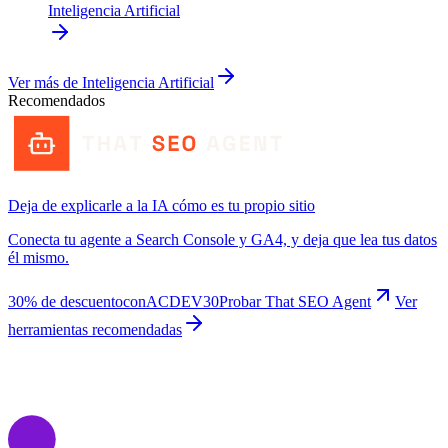
Inteligencia Artificial
Ver más de
Inteligencia Artificial
Recomendados
Deja de explicarle a la IA cómo es tu propio sitio
Conecta tu agente a Search Console y GA4, y deja que lea tus datos
él mismo.
30% de descuento
con
ACDEV30
Probar That SEO Agent
Ver
herramientas recomendadas