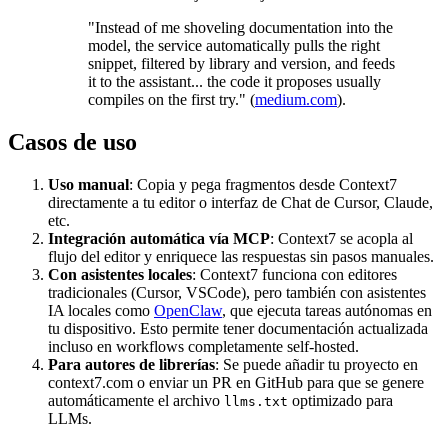
"Instead of me shoveling documentation into the
model, the service automatically pulls the right
snippet, filtered by library and version, and feeds
it to the assistant... the code it proposes usually
compiles on the first try." (
medium.com
).
Casos de uso
Uso manual
: Copia y pega fragmentos desde Context7
directamente a tu editor o interfaz de Chat de Cursor, Claude,
etc.
Integración automática vía MCP
: Context7 se acopla al
flujo del editor y enriquece las respuestas sin pasos manuales.
Con asistentes locales
: Context7 funciona con editores
tradicionales (Cursor, VSCode), pero también con asistentes
IA locales como
OpenClaw
, que ejecuta tareas autónomas en
tu dispositivo. Esto permite tener documentación actualizada
incluso en workflows completamente self-hosted.
Para autores de librerías
: Se puede añadir tu proyecto en
context7.com o enviar un PR en GitHub para que se genere
automáticamente el archivo
optimizado para
llms.txt
LLMs.