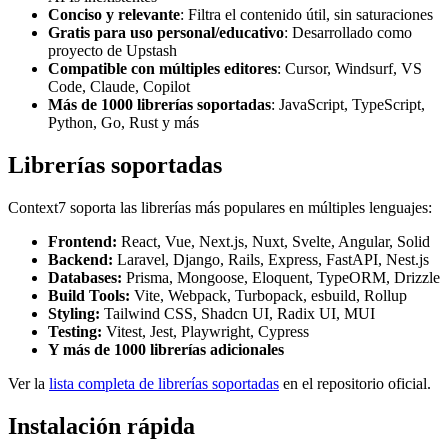
Conciso y relevante
: Filtra el contenido útil, sin saturaciones
Gratis para uso personal/educativo
: Desarrollado como
proyecto de Upstash
Compatible con múltiples editores
: Cursor, Windsurf, VS
Code, Claude, Copilot
Más de 1000 librerías soportadas
: JavaScript, TypeScript,
Python, Go, Rust y más
Librerías soportadas
Context7 soporta las librerías más populares en múltiples lenguajes:
Frontend:
React, Vue, Next.js, Nuxt, Svelte, Angular, Solid
Backend:
Laravel, Django, Rails, Express, FastAPI, Nest.js
Databases:
Prisma, Mongoose, Eloquent, TypeORM, Drizzle
Build Tools:
Vite, Webpack, Turbopack, esbuild, Rollup
Styling:
Tailwind CSS, Shadcn UI, Radix UI, MUI
Testing:
Vitest, Jest, Playwright, Cypress
Y más de 1000 librerías adicionales
Ver la
lista completa de librerías soportadas
en el repositorio oficial.
Instalación rápida