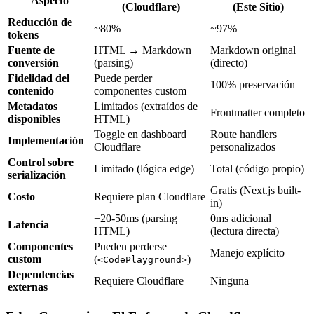
Aspecto
(Cloudflare)
(Este Sitio)
Reducción de
~80%
~97%
tokens
Fuente de
HTML → Markdown
Markdown original
conversión
(parsing)
(directo)
Fidelidad del
Puede perder
100% preservación
contenido
componentes custom
Metadatos
Limitados (extraídos de
Frontmatter completo
disponibles
HTML)
Toggle en dashboard
Route handlers
Implementación
Cloudflare
personalizados
Control sobre
Limitado (lógica edge)
Total (código propio)
serialización
Gratis (Next.js built-
Costo
Requiere plan Cloudflare
in)
+20-50ms (parsing
0ms adicional
Latencia
HTML)
(lectura directa)
Componentes
Pueden perderse
Manejo explícito
custom
(
)
<CodePlayground>
Dependencias
Requiere Cloudflare
Ninguna
externas