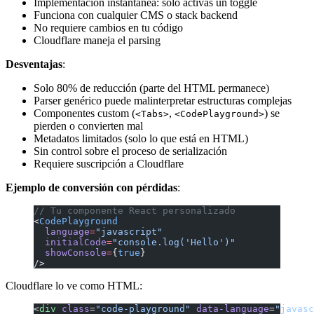
Implementación instantánea: solo activas un toggle
Funciona con cualquier CMS o stack backend
No requiere cambios en tu código
Cloudflare maneja el parsing
Desventajas
:
Solo 80% de reducción (parte del HTML permanece)
Parser genérico puede malinterpretar estructuras complejas
Componentes custom (
,
) se
<Tabs>
<CodePlayground>
pierden o convierten mal
Metadatos limitados (solo lo que está en HTML)
Sin control sobre el proceso de serialización
Requiere suscripción a Cloudflare
Ejemplo de conversión con pérdidas
:
// Tu componente React personalizado
<
CodePlayground
  language
=
"javascript"
  initialCode
=
"console.log('Hello')"
  showConsole
=
{
true
}
/>
Cloudflare lo ve como HTML:
<
div
 class
=
"code-playground"
 data-language
=
"javasc