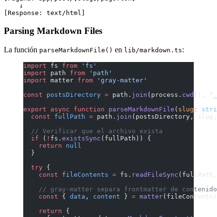
    ↓

Parsing Markdown Files
La función
en
:
parseMarkdownFile()
lib/markdown.ts
import
 fs 
from
 'fs'
import
 path 
from
 'path'
import
 matter 
from
 'gray-matter'
const
 postsDirectory
 =
 path.
join
(process.
cwd
(), 
'_
export
 async
 function
 parseMarkdownFile
(
slug
:
 stri
  const
 fullPath
 =
 path.
join
(postsDirectory, slug,
  // Verificar que el archivo exista
  if
 (
!
fs.
existsSync
(fullPath)) {
    return
 null
  }
  try
 {
    const
 fileContents
 =
 fs.
readFileSync
(fullPath,
    // gray-matter separa frontmatter de contenido
    const
 { 
data
, 
content
 } 
=
 matter
(fileContents)
    return
 {