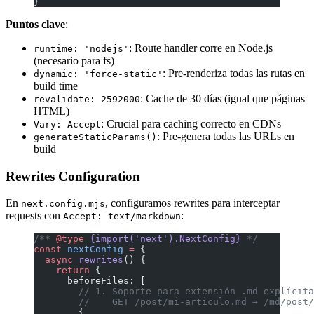
}
Puntos clave
:
: Route handler corre en Node.js
runtime: 'nodejs'
(necesario para fs)
: Pre-renderiza todas las rutas en
dynamic: 'force-static'
build time
: Cache de 30 días (igual que páginas
revalidate: 2592000
HTML)
: Crucial para caching correcto en CDNs
Vary: Accept
: Pre-genera todas las URLs en
generateStaticParams()
build
Rewrites Configuration
En
, configuramos rewrites para interceptar
next.config.mjs
requests con
:
Accept: text/markdown
/** 
@type
 {import('next').NextConfig}
 */
const
 nextConfig
 =
 {
  async
 rewrites
() {
    return
 {
      beforeFiles: [
        // 1. Soporte para extensión .md explícita
        //    GET /post/mi-articulo.md → /md/post/
        {