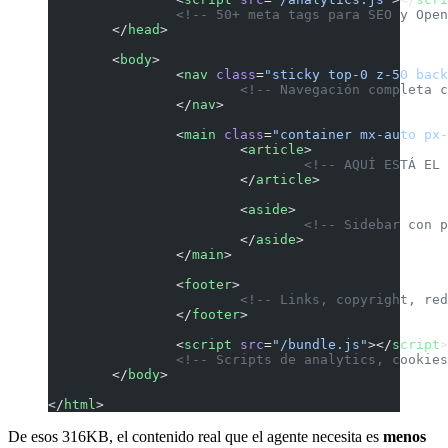
		<!-- 50+ meta tags para SEO y Ope
	</
head
>
	<
body
>
		<
nav
 class
=
"sticky top-0 z-50 back
			<!-- Navegación completa
		</
nav
>
		<
main
 class
=
"container mx-auto px-
			<
article
>
				<!-- AQUÍ ESTÁ 
			</
article
>
			<
aside
>
				<!-- Sidebar co
			</
aside
>
		</
main
>
		<
footer
>
			<!-- Links, copyright, r
		</
footer
>
		<
script
 src
=
"/bundle.js"
></
script
>
		<!-- Scripts de analytics, cookie
	</
body
>
</
html
>
De esos 316KB, el contenido real que el agente necesita es
menos