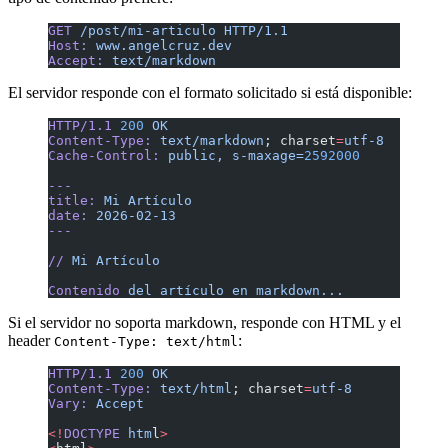
GET
 /post/mi-articulo
 HTTP/1.1
Host:
 www.angelcruz.dev
Accept:
 text/markdown
El servidor responde con el formato solicitado si está disponible:
HTTP/1.1
 200
 OK
Content-Type:
 text/markdown
; charset
=
utf-8
Cache-Control:
 public,
 s-maxage=
2592000
---
title:
 Mi
 Artículo
date:
 2026-02-13
---
//
 Mi
 Artículo
Contenido
 del
 artículo
 en
 markdown...
Si el servidor no soporta markdown, responde con HTML y el
header
:
Content-Type: text/html
HTTP/1.1
 200
 OK
Content-Type:
 text/html
; charset
=
utf-8
Vary:
 Accept
<!
DOCTYPE
 htm
l
>