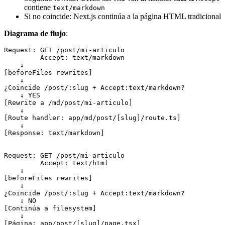
contiene
text/markdown
Si no coincide: Next.js continúa a la página HTML tradicional
Diagrama de flujo
:
Request: GET /post/mi-articulo

         Accept: text/markdown

    ↓

[beforeFiles rewrites]

    ↓

¿Coincide /post/:slug + Accept:text/markdown?

    ↓ YES

[Rewrite a /md/post/mi-articulo]

    ↓

[Route handler: app/md/post/[slug]/route.ts]

    ↓

[Response: text/markdown]

Request: GET /post/mi-articulo

         Accept: text/html

    ↓

[beforeFiles rewrites]

    ↓

¿Coincide /post/:slug + Accept:text/markdown?

    ↓ NO

[Continúa a filesystem]

    ↓

[Página: app/post/[slug]/page.tsx]
