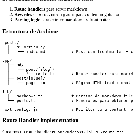
Route handlers
para servir markdown
Rewrites
en
para content negotiation
next.config.mjs
Parsing logic
para extraer markdown y frontmatter
Estructura de Archivos
_posts/

  ├── mi-articulo/

  │   └── index.md           # Post con frontmatter + c
app/

  ├── md/

  │   └── post/[slug]/

  │       └── route.ts       # Route handler para markd
  ├── post/[slug]/

  │   └── page.tsx           # Página HTML tradicional

lib/

  ├── markdown.ts            # Parsing de markdown file
  └── posts.ts               # Funciones para obtener p
Route Handler Implementation
Creamos un route handler en
:
app/md/post/[slug]/route.ts