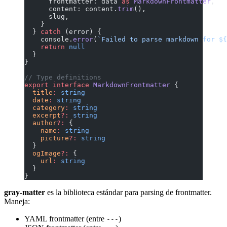
      frontmatter: data 
as
 MarkdownFrontmatter
,
      content: content.
trim
(),
      slug,
    }
  } 
catch
 (error) {
    console.
error
(
`Failed to parse markdown for ${
    return
 null
  }
}
// Type definitions
export
 interface
 MarkdownFrontmatter
 {
  title
:
 string
  date
:
 string
  category
:
 string
  excerpt
?:
 string
  author
?:
 {
    name
:
 string
    picture
?:
 string
  }
  ogImage
?:
 {
    url
:
 string
  }
}
gray-matter
es la biblioteca estándar para parsing de frontmatter.
Maneja:
YAML frontmatter (entre
)
---