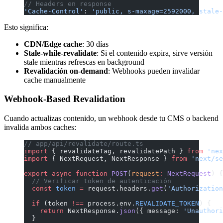
// Headers en response
'Cache-Control'
: 
'public, s-maxage=2592000, stale-
Esto significa:
CDN/Edge cache
: 30 días
Stale-while-revalidate
: Si el contenido expira, sirve versión
stale mientras refrescas en background
Revalidación on-demand
: Webhooks pueden invalidar
cache manualmente
Webhook-Based Revalidation
Cuando actualizas contenido, un webhook desde tu CMS o backend
invalida ambos caches:
// app/api/revalidate/route.ts
import
 { revalidateTag, revalidatePath } 
from
 'nex
import
 { NextRequest, NextResponse } 
from
 'next/se
export
 async
 function
 POST
(
request
:
 NextRequest
) {
  // Verificar token de autenticación
  const
 token
 =
 request.headers.
get
(
'Authorization
  if
 (token 
!==
 process.env.
REVALIDATE_TOKEN
) {
    return
 NextResponse.
json
({ message: 
'Unauthori
  }