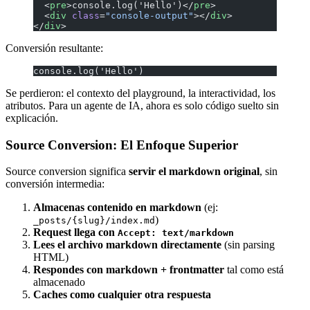
  <
pre
>console.log('Hello')</
pre
>
  <
div
 class
=
"console-output"
></
div
>
</
div
>
Conversión resultante:
console.log('Hello')
Se perdieron: el contexto del playground, la interactividad, los
atributos. Para un agente de IA, ahora es solo código suelto sin
explicación.
Source Conversion: El Enfoque Superior
Source conversion significa
servir el markdown original
, sin
conversión intermedia:
Almacenas contenido en markdown
(ej:
)
_posts/{slug}/index.md
Request llega con
Accept: text/markdown
Lees el archivo markdown directamente
(sin parsing
HTML)
Respondes con markdown + frontmatter
tal como está
almacenado
Caches como cualquier otra respuesta