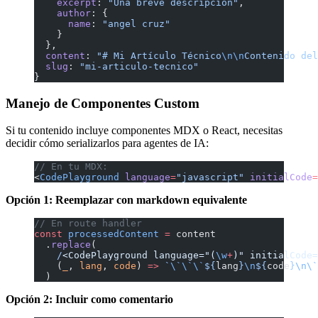
    excerpt
: 
"Una breve descripción"
,
    author
: {
      name
: 
"angel cruz"
    }
  },
  content
: 
"# Mi Artículo Técnico
\n\n
Contenido del
  slug
: 
"mi-articulo-tecnico"
}
Manejo de Componentes Custom
Si tu contenido incluye componentes MDX o React, necesitas
decidir cómo serializarlos para agentes de IA:
// En tu MDX:
<
CodePlayground
 language
=
"javascript"
 initialCode
=
Opción 1: Reemplazar con markdown equivalente
// En route handler
const
 processedContent
 =
 content
  .
replace
(
    /
<CodePlayground language="(
\w
+
)" initialCode=
    (
_
, 
lang
, 
code
) 
=>
 `
\`\`\`
${
lang
}
\n
${
code
}
\n\`
  )
Opción 2: Incluir como comentario