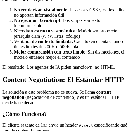
No renderizan visualmente
: Las clases CSS y estilos inline
no aportan información útil
No ejecutan JavaScript
: Los scripts son texto
incomprensible
Necesitan estructura semántica
: Markdown proporciona
jerarquía clara (
,
, listas, código)
#
##
Ventana de contexto limitada
: Cada token cuenta cuando
tienes límites de 200K o 500K tokens
Mejor comprensión con texto limpio
: Sin distracciones, el
modelo entiende mejor el contenido
El resultado: Los agentes de IA piden markdown, no HTML.
Content Negotiation: El Estándar HTTP
La solución a este problema no es nueva. Se llama
content
negotiation
(negociación de contenido) y es un estándar HTTP
desde hace décadas.
¿Cómo Funciona?
El cliente (agente de IA) envía un header
especificando qué
Accept
tipo de contenido prefiere: