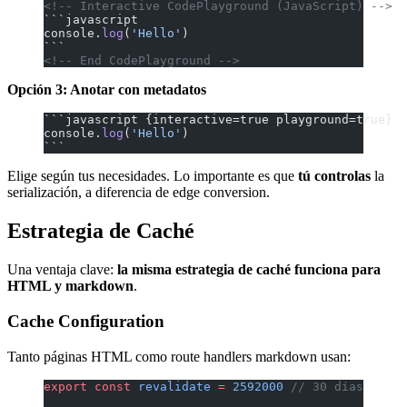
<!-- Interactive CodePlayground (JavaScript) -->
```javascript
console.
log
(
'Hello'
)
```
<!-- End CodePlayground -->
Opción 3: Anotar con metadatos
```javascript {interactive=true playground=true}
console.
log
(
'Hello'
)
```
Elige según tus necesidades. Lo importante es que
tú controlas
la
serialización, a diferencia de edge conversion.
Estrategia de Caché
Una ventaja clave:
la misma estrategia de caché funciona para
HTML y markdown
.
Cache Configuration
Tanto páginas HTML como route handlers markdown usan:
export
 const
 revalidate
 =
 2592000
 // 30 días