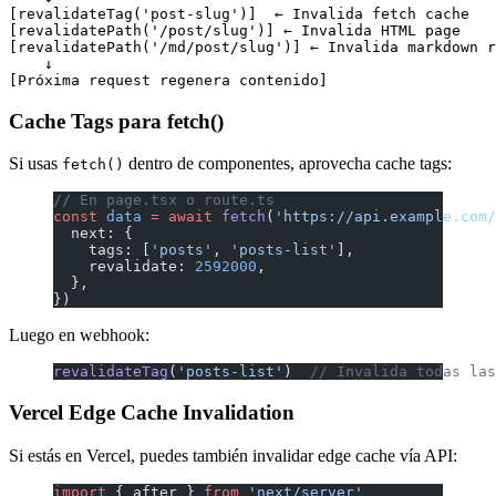
[revalidateTag('post-slug')]  ← Invalida fetch cache

[revalidatePath('/post/slug')] ← Invalida HTML page

[revalidatePath('/md/post/slug')] ← Invalida markdown r
    ↓

Cache Tags para fetch()
Si usas
dentro de componentes, aprovecha cache tags:
fetch()
// En page.tsx o route.ts
const
 data
 =
 await
 fetch
(
'https://api.example.com/
  next: {
    tags: [
'posts'
, 
'posts-list'
],
    revalidate: 
2592000
,
  },
})
Luego en webhook:
revalidateTag
(
'posts-list'
)  
// Invalida todas las
Vercel Edge Cache Invalidation
Si estás en Vercel, puedes también invalidar edge cache vía API:
import
 { after } 
from
 'next/server'