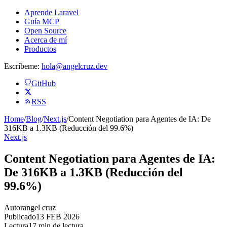
Aprende Laravel
Guía MCP
Open Source
Acerca de mí
Productos
Escríbeme:
hola@angelcruz.dev
GitHub
RSS
Home
/
Blog
/
Next.js
/
Content Negotiation para Agentes de IA: De
316KB a 1.3KB (Reducción del 99.6%)
Next.js
Content Negotiation para Agentes de IA:
De 316KB a 1.3KB (Reducción del
99.6%)
Autor
angel cruz
Publicado
13 FEB 2026
Lectura
17 min de lectura