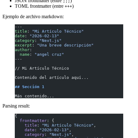
JSON frontmatter (entre
)
;;;
TOML frontmatter (entre
)
+++
Ejemplo de archivo markdown:
---
title
: 
"Mi Artículo Técnico"
date
: 
"2026-02-13"
category
: 
"Next.js"
excerpt
: 
"Una breve descripción"
author
:
  name
: 
"angel cruz"
---
// Mi Artículo Técnico
Contenido del artículo aquí...
## Sección 1
Más contenido...
Parsing result:
{
  frontmatter
: {
    title
: 
"Mi Artículo Técnico"
,
    date
: 
"2026-02-13"
,
    category
: 
"Next.js"
,