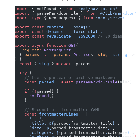
import
 { notFound } 
from
 'next/navigation'
import
 { parseMarkdownFile } 
from
 '@/lib/markdown'
import
 type
 { NextRequest } 
from
 'next/server'
export
 const
 runtime
 =
 'nodejs'
export
 const
 dynamic
 =
 'force-static'
export
 const
 revalidate
 =
 2592000
 // 30 días
export
 async
 function
 GET
(
  _request
:
 NextRequest
,
  { 
params
 }
:
 { 
params
:
 Promise
<{ 
slug
:
 string
 }> 
) {
  const
 { 
slug
 } 
=
 await
 params
  try
 {
    // Leer y parsear el archivo markdown
    const
 parsed
 =
 await
 parseMarkdownFile
(slug)
    if
 (
!
parsed) {
      notFound
()
    }
    // Reconstruir frontmatter YAML
    const
 frontmatterLines
 =
 [
      '---'
,
      `title: ${
parsed
.
frontmatter
.
title
}`
,
      `date: ${
parsed
.
frontmatter
.
date
}`
,
      `category: ${
parsed
.
frontmatter
.
category
}`
,