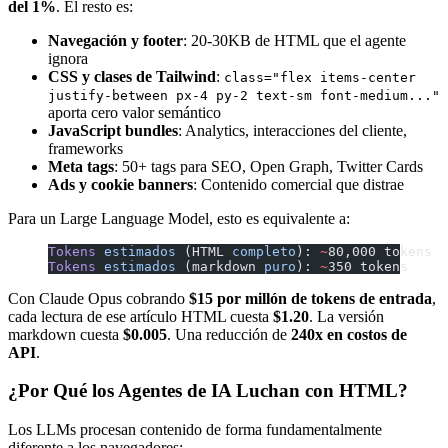
del 1%
. El resto es:
Navegación y footer
: 20-30KB de HTML que el agente
ignora
CSS y clases de Tailwind
:
class="flex items-center
justify-between px-4 py-2 text-sm font-medium..."
aporta cero valor semántico
JavaScript bundles
: Analytics, interacciones del cliente,
frameworks
Meta tags
: 50+ tags para SEO, Open Graph, Twitter Cards
Ads y cookie banners
: Contenido comercial que distrae
Para un Large Language Model, esto es equivalente a:
Tokens
 estimados
 (HTML 
completo
): 
~
80,000 tokens
Tokens
 estimados
 (markdown 
puro
): 
~
350 tokens
Con Claude Opus cobrando
$15 por millón de tokens de entrada
,
cada lectura de ese artículo HTML cuesta
$1.20
. La versión
markdown cuesta
$0.005
. Una reducción de
240x en costos de
API
.
¿Por Qué los Agentes de IA Luchan con HTML?
Los LLMs procesan contenido de forma fundamentalmente
diferente a los navegadores: