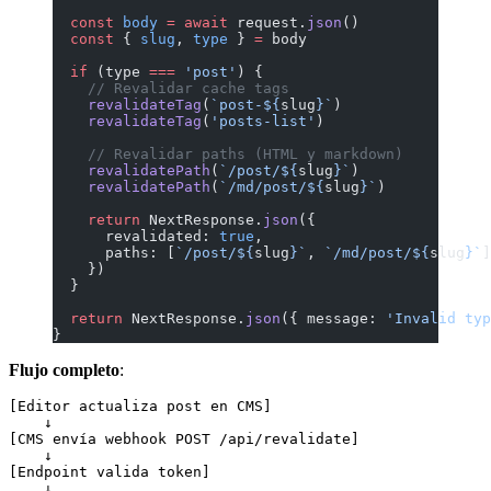
  const
 body
 =
 await
 request.
json
()
  const
 { 
slug
, 
type
 } 
=
 body
  if
 (type 
===
 'post'
) {
    // Revalidar cache tags
    revalidateTag
(
`post-${
slug
}`
)
    revalidateTag
(
'posts-list'
)
    // Revalidar paths (HTML y markdown)
    revalidatePath
(
`/post/${
slug
}`
)
    revalidatePath
(
`/md/post/${
slug
}`
)
    return
 NextResponse.
json
({
      revalidated: 
true
,
      paths: [
`/post/${
slug
}`
, 
`/md/post/${
slug
}`
]
    })
  }
  return
 NextResponse.
json
({ message: 
'Invalid typ
}
Flujo completo
:
[Editor actualiza post en CMS]

    ↓

[CMS envía webhook POST /api/revalidate]

    ↓

[Endpoint valida token]

    ↓
