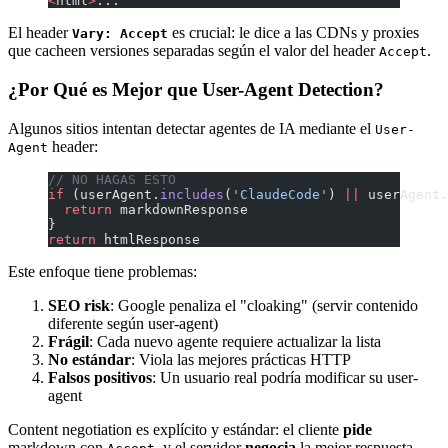
<
html
>
...
El header
es crucial: le dice a las CDNs y proxies
Vary: Accept
que cacheen versiones separadas según el valor del header
.
Accept
¿Por Qué es Mejor que User-Agent Detection?
Algunos sitios intentan detectar agentes de IA mediante el
User-
header:
Agent
// NO HAGAS ESTO
if
 (userAgent.
includes
(
'ClaudeCode'
) 
||
 userAgent.
  return
 markdownResponse
}
return
 htmlResponse
Este enfoque tiene problemas:
SEO risk
: Google penaliza el "cloaking" (servir contenido
diferente según user-agent)
Frágil
: Cada nuevo agente requiere actualizar la lista
No estándar
: Viola las mejores prácticas HTTP
Falsos positivos
: Un usuario real podría modificar su user-
agent
Content negotiation es explícito y estándar: el cliente
pide
markdown con
, y el servidor
negocia
la mejor respuesta.