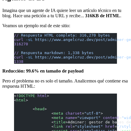
Imagina que un agente de IA quiere leer un artículo técnico en tu
blog. Hace una petición a tu URL y recibe...
316KB de HTML
.
Veamos un ejemplo real de este sitio:
//
 Respuesta
 HTML
 completa:
 316,270
 bytes
curl
 -sL
 https://www.angelcruz.dev/post/adminer-ge
316270
//
 Respuesta
 markdown:
 1,338
 bytes
curl
 -sL
 https://www.angelcruz.dev/post/adminer-g
1338
Reducción: 99.6% en tamaño de payload
Pero el problema no es solo el tamaño. Analicemos qué contiene esa
respuesta HTML:
<!
DOCTYPE
 html
>
<
html
>
	<
head
>
		<
meta
 charset
=
"utf-8"
>
		<
meta
 name
=
"viewport"
 content
=
"wid
		<
title
>Adminer: gestor de bases de
		<
link
 rel
=
"stylesheet"
 href
=
"/styl
		<
script
 src
=
"/analytics.js"
></
scri