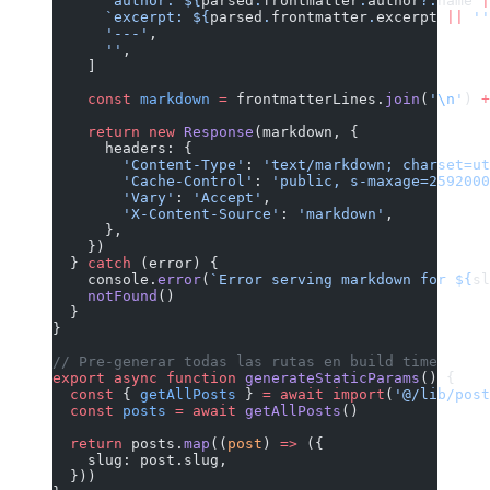
      `author: ${
parsed
.
frontmatter
.
author
?.
name
 |
      `excerpt: ${
parsed
.
frontmatter
.
excerpt
 ||
 ''
      '---'
,
      ''
,
    ]
    const
 markdown
 =
 frontmatterLines.
join
(
'
\n
'
) 
+
    return
 new
 Response
(markdown, {
      headers: {
        'Content-Type'
: 
'text/markdown; charset=ut
        'Cache-Control'
: 
'public, s-maxage=2592000
        'Vary'
: 
'Accept'
,
        'X-Content-Source'
: 
'markdown'
,
      },
    })
  } 
catch
 (error) {
    console.
error
(
`Error serving markdown for ${
sl
    notFound
()
  }
}
// Pre-generar todas las rutas en build time
export
 async
 function
 generateStaticParams
() {
  const
 { 
getAllPosts
 } 
=
 await
 import
(
'@/lib/post
  const
 posts
 =
 await
 getAllPosts
()
  return
 posts.
map
((
post
) 
=>
 ({
    slug: post.slug,
  }))