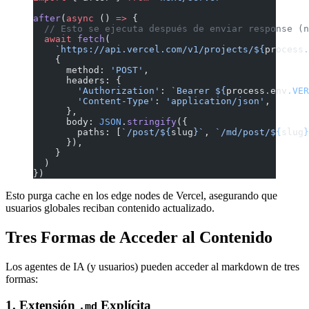
after
(
async
 () 
=>
 {
  // Esto se ejecuta después de enviar response (n
  await
 fetch
(
    `https://api.vercel.com/v1/projects/${
process
.
    {
      method: 
'POST'
,
      headers: {
        'Authorization'
: 
`Bearer ${
process
.
env
.
VER
        'Content-Type'
: 
'application/json'
,
      },
      body: 
JSON
.
stringify
({
        paths: [
`/post/${
slug
}`
, 
`/md/post/${
slug
}
      }),
    }
  )
})
Esto purga cache en los edge nodes de Vercel, asegurando que
usuarios globales reciban contenido actualizado.
Tres Formas de Acceder al Contenido
Los agentes de IA (y usuarios) pueden acceder al markdown de tres
formas:
1. Extensión
Explícita
.md