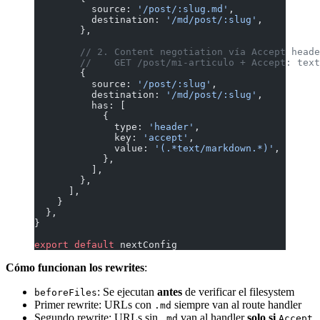
          source: 
'/post/:slug.md'
,
          destination: 
'/md/post/:slug'
,
        },
        // 2. Content negotiation vía Accept heade
        //    GET /post/mi-articulo + Accept: text
        {
          source: 
'/post/:slug'
,
          destination: 
'/md/post/:slug'
,
          has: [
            {
              type: 
'header'
,
              key: 
'accept'
,
              value: 
'(.*text/markdown.*)'
,
            },
          ],
        },
      ],
    }
  },
}
export
 default
 nextConfig
Cómo funcionan los rewrites
:
: Se ejecutan
antes
de verificar el filesystem
beforeFiles
Primer rewrite: URLs con
siempre van al route handler
.md
Segundo rewrite: URLs sin
van al handler
solo si
.md
Accept