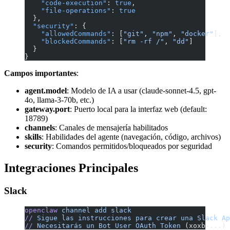
    "code-execution"
: 
true
,
    "file-operations"
: 
true
  },
  "security"
: {
    "allowedCommands"
: [
"git"
, 
"npm"
, 
"docker"
],
    "blockedCommands"
: [
"rm -rf /"
, 
"dd"
]
  }
}
Campos importantes
:
agent.model
: Modelo de IA a usar (claude-sonnet-4.5, gpt-
4o, llama-3-70b, etc.)
gateway.port
: Puerto local para la interfaz web (default:
18789)
channels
: Canales de mensajería habilitados
skills
: Habilidades del agente (navegación, código, archivos)
security
: Comandos permitidos/bloqueados por seguridad
Integraciones Principales
Slack
openclaw
 channel
 add
 slack
//
 Sigue
 las
 instrucciones
 para
 crear
 una
 Slack
 Ap
//
 Necesitarás
 un
 Bot
 User
 OAuth
 Token
 (xoxb-...)