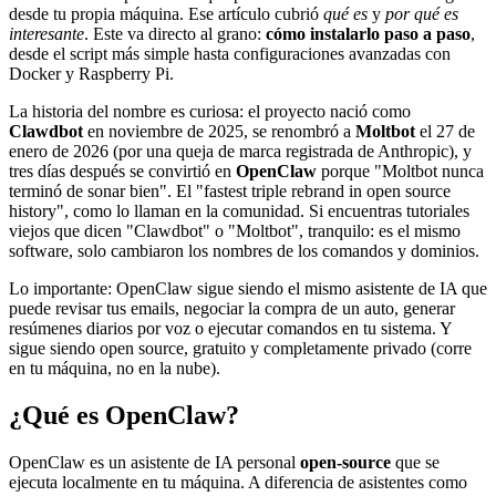
desde tu propia máquina. Ese artículo cubrió
qué es
y
por qué es
interesante
. Este va directo al grano:
cómo instalarlo paso a paso
,
desde el script más simple hasta configuraciones avanzadas con
Docker y Raspberry Pi.
La historia del nombre es curiosa: el proyecto nació como
Clawdbot
en noviembre de 2025, se renombró a
Moltbot
el 27 de
enero de 2026 (por una queja de marca registrada de Anthropic), y
tres días después se convirtió en
OpenClaw
porque "Moltbot nunca
terminó de sonar bien". El "fastest triple rebrand in open source
history", como lo llaman en la comunidad. Si encuentras tutoriales
viejos que dicen "Clawdbot" o "Moltbot", tranquilo: es el mismo
software, solo cambiaron los nombres de los comandos y dominios.
Lo importante: OpenClaw sigue siendo el mismo asistente de IA que
puede revisar tus emails, negociar la compra de un auto, generar
resúmenes diarios por voz o ejecutar comandos en tu sistema. Y
sigue siendo open source, gratuito y completamente privado (corre
en tu máquina, no en la nube).
¿Qué es OpenClaw?
OpenClaw es un asistente de IA personal
open-source
que se
ejecuta localmente en tu máquina. A diferencia de asistentes como