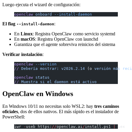
Luego ejecuta el wizard de configuración:
openclaw
 onboard
 --install-daemon
El flag
:
--install-daemon
En
Linux
: Registra OpenClaw como servicio systemd
En
macOS
: Registra OpenClaw con launchd
Garantiza que el agente sobreviva reinicios del sistema
Verificar instalación
:
openclaw
 --version
//
 Debería
 mostrar:
 v2026.2.14
 (o 
versión
 más
 reci
openclaw
 status
//
 Muestra
 si
 el
 daemon
 está
 activo
OpenClaw en Windows
En Windows 10/11 no necesitas solo WSL2: hay
tres caminos
oficiales
, dos de ellos nativos. El más rápido es el instalador de
PowerShell:
iwr 
-
useb https:
//
openclaw.ai
/
install.ps1 
|
 iex