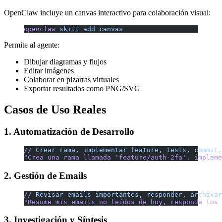
OpenClaw incluye un canvas interactivo para colaboración visual:
openclaw
 skill
 add
 canvas
Permite al agente:
Dibujar diagramas y flujos
Editar imágenes
Colaborar en pizarras virtuales
Exportar resultados como PNG/SVG
Casos de Uso Reales
1. Automatización de Desarrollo
//
 Crear
 rama,
 implementar
 feature,
 tests,
 commit,
"Crea una rama llamada 'feature/auth-2fa', impleme
2. Gestión de Emails
//
 Revisar
 emails
 importantes,
 responder,
 archivar
"Resume mis emails no leídos de hoy, responde los 
3. Investigación y Síntesis