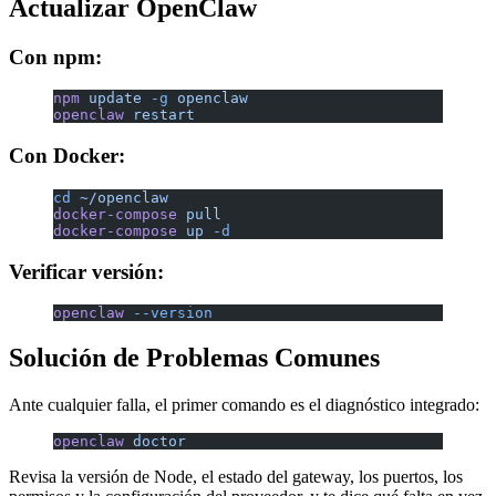
Actualizar OpenClaw
Con npm:
npm
 update
 -g
 openclaw
openclaw
 restart
Con Docker:
cd
 ~/openclaw
docker-compose
 pull
docker-compose
 up
 -d
Verificar versión:
openclaw
 --version
Solución de Problemas Comunes
Ante cualquier falla, el primer comando es el diagnóstico integrado:
openclaw
 doctor
Revisa la versión de Node, el estado del gateway, los puertos, los