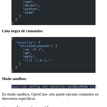
      "npm"
,
      "docker"
,
      "python"
,
      "node"
    ]
  }
}
Lista negra de comandos
:
{
  "security"
: {
    "blockedCommands"
: [
      "rm -rf /"
,
      "dd"
,
      "mkfs"
,
      ":(){ :|:& };:"
    ]
  }
}
Modo sandbox
:
openclaw
 config
 set
 security.sandboxMode
 true
En modo sandbox, OpenClaw solo puede ejecutar comandos en
directorios específicos.