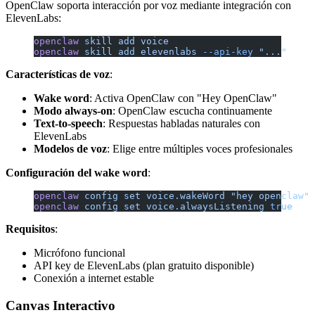
OpenClaw soporta interacción por voz mediante integración con
ElevenLabs:
openclaw
 skill
 add
 voice
openclaw
 skill
 add
 elevenlabs
 --api-key
 "..."
Características de voz
:
Wake word
: Activa OpenClaw con "Hey OpenClaw"
Modo always-on
: OpenClaw escucha continuamente
Text-to-speech
: Respuestas habladas naturales con
ElevenLabs
Modelos de voz
: Elige entre múltiples voces profesionales
Configuración del wake word
:
openclaw
 config
 set
 voice.wakeWord
 "hey openclaw"
openclaw
 config
 set
 voice.alwaysListening
 true
Requisitos
:
Micrófono funcional
API key de ElevenLabs (plan gratuito disponible)
Conexión a internet estable
Canvas Interactivo