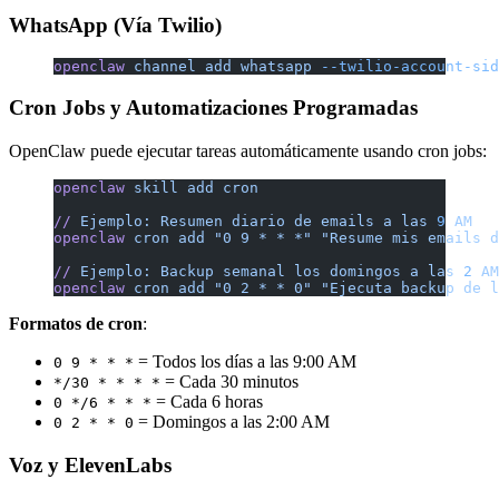
WhatsApp (Vía Twilio)
openclaw
 channel
 add
 whatsapp
 --twilio-account-sid
Cron Jobs y Automatizaciones Programadas
OpenClaw puede ejecutar tareas automáticamente usando cron jobs:
openclaw
 skill
 add
 cron
//
 Ejemplo:
 Resumen
 diario
 de
 emails
 a
 las
 9
 AM
openclaw
 cron
 add
 "0 9 * * *"
 "Resume mis emails d
//
 Ejemplo:
 Backup
 semanal
 los
 domingos
 a
 las
 2
 AM
openclaw
 cron
 add
 "0 2 * * 0"
 "Ejecuta backup de l
Formatos de cron
:
= Todos los días a las 9:00 AM
0 9 * * *
= Cada 30 minutos
*/30 * * * *
= Cada 6 horas
0 */6 * * *
= Domingos a las 2:00 AM
0 2 * * 0
Voz y ElevenLabs