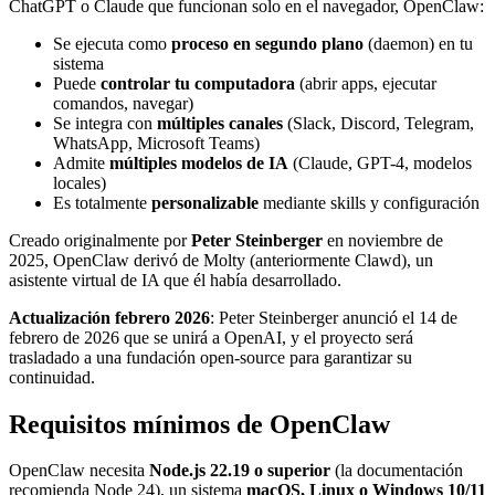
ChatGPT o Claude que funcionan solo en el navegador, OpenClaw:
Se ejecuta como
proceso en segundo plano
(daemon) en tu
sistema
Puede
controlar tu computadora
(abrir apps, ejecutar
comandos, navegar)
Se integra con
múltiples canales
(Slack, Discord, Telegram,
WhatsApp, Microsoft Teams)
Admite
múltiples modelos de IA
(Claude, GPT-4, modelos
locales)
Es totalmente
personalizable
mediante skills y configuración
Creado originalmente por
Peter Steinberger
en noviembre de
2025, OpenClaw derivó de Molty (anteriormente Clawd), un
asistente virtual de IA que él había desarrollado.
Actualización febrero 2026
: Peter Steinberger anunció el 14 de
febrero de 2026 que se unirá a OpenAI, y el proyecto será
trasladado a una fundación open-source para garantizar su
continuidad.
Requisitos mínimos de OpenClaw
OpenClaw necesita
Node.js 22.19 o superior
(la documentación
recomienda Node 24), un sistema
macOS, Linux o Windows 10/11