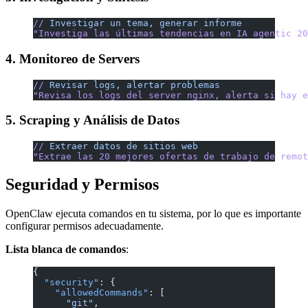
//
 Investigar
 un
 tema,
 generar
 informe
"Investiga las últimas tendencias en IA agentic 20
4. Monitoreo de Servers
//
 Revisar
 logs,
 alertar
 problemas
"Revisa los logs del server nginx, alerta si hay e
5. Scraping y Análisis de Datos
//
 Extraer
 datos
 de
 sitios
 web
"Extrae las 20 mejores ofertas de trabajo de remot
Seguridad y Permisos
OpenClaw ejecuta comandos en tu sistema, por lo que es importante
configurar permisos adecuadamente.
Lista blanca de comandos
:
{
  "security"
: {
    "allowedCommands"
: [
      "git"
,