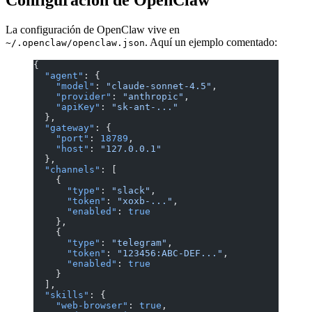
Configuración de OpenClaw
La configuración de OpenClaw vive en
. Aquí un ejemplo comentado:
~/.openclaw/openclaw.json
{
  "agent"
: {
    "model"
: 
"claude-sonnet-4.5"
,
    "provider"
: 
"anthropic"
,
    "apiKey"
: 
"sk-ant-..."
  },
  "gateway"
: {
    "port"
: 
18789
,
    "host"
: 
"127.0.0.1"
  },
  "channels"
: [
    {
      "type"
: 
"slack"
,
      "token"
: 
"xoxb-..."
,
      "enabled"
: 
true
    },
    {
      "type"
: 
"telegram"
,
      "token"
: 
"123456:ABC-DEF..."
,
      "enabled"
: 
true
    }
  ],
  "skills"
: {
    "web-browser"
: 
true
,