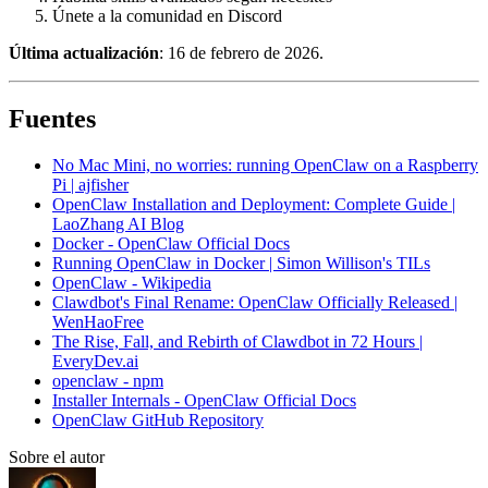
Únete a la comunidad en Discord
Última actualización
: 16 de febrero de 2026.
Fuentes
No Mac Mini, no worries: running OpenClaw on a Raspberry
Pi | ajfisher
OpenClaw Installation and Deployment: Complete Guide |
LaoZhang AI Blog
Docker - OpenClaw Official Docs
Running OpenClaw in Docker | Simon Willison's TILs
OpenClaw - Wikipedia
Clawdbot's Final Rename: OpenClaw Officially Released |
WenHaoFree
The Rise, Fall, and Rebirth of Clawdbot in 72 Hours |
EveryDev.ai
openclaw - npm
Installer Internals - OpenClaw Official Docs
OpenClaw GitHub Repository
Sobre el autor