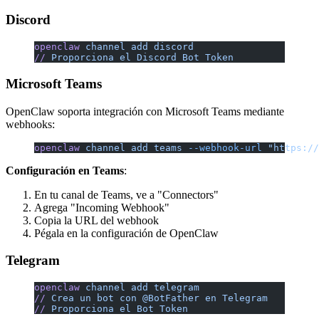
Discord
openclaw
 channel
 add
 discord
//
 Proporciona
 el
 Discord
 Bot
 Token
Microsoft Teams
OpenClaw soporta integración con Microsoft Teams mediante
webhooks:
openclaw
 channel
 add
 teams
 --webhook-url
 "https://
Configuración en Teams
:
En tu canal de Teams, ve a "Connectors"
Agrega "Incoming Webhook"
Copia la URL del webhook
Pégala en la configuración de OpenClaw
Telegram
openclaw
 channel
 add
 telegram
//
 Crea
 un
 bot
 con
 @BotFather
 en
 Telegram
//
 Proporciona
 el
 Bot
 Token