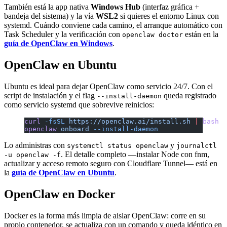
También está la app nativa
Windows Hub
(interfaz gráfica +
bandeja del sistema) y la vía
WSL2
si quieres el entorno Linux con
systemd. Cuándo conviene cada camino, el arranque automático con
Task Scheduler y la verificación con
están en la
openclaw doctor
guía de OpenClaw en Windows
.
OpenClaw en Ubuntu
Ubuntu es ideal para dejar OpenClaw como servicio 24/7. Con el
script de instalación y el flag
queda registrado
--install-daemon
como servicio systemd que sobrevive reinicios:
curl
 -fsSL
 https://openclaw.ai/install.sh
 |
 bash
openclaw
 onboard
 --install-daemon
Lo administras con
y
systemctl status openclaw
journalctl
. El detalle completo —instalar Node con fnm,
-u openclaw -f
actualizar y acceso remoto seguro con Cloudflare Tunnel— está en
la
guía de OpenClaw en Ubuntu
.
OpenClaw en Docker
Docker es la forma más limpia de aislar OpenClaw: corre en su
propio contenedor, se actualiza con un comando y queda idéntico en