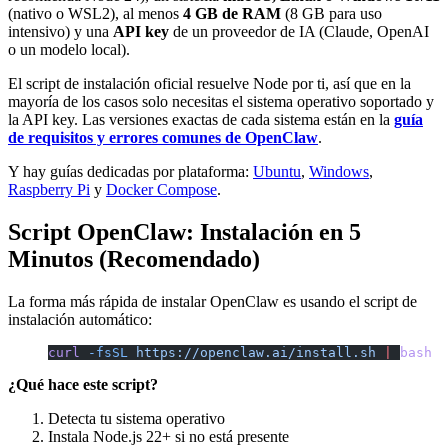
(nativo o WSL2), al menos
4 GB de RAM
(8 GB para uso
intensivo) y una
API key
de un proveedor de IA (Claude, OpenAI
o un modelo local).
El script de instalación oficial resuelve Node por ti, así que en la
mayoría de los casos solo necesitas el sistema operativo soportado y
la API key. Las versiones exactas de cada sistema están en la
guía
de requisitos y errores comunes de OpenClaw
.
Y hay guías dedicadas por plataforma:
Ubuntu
,
Windows
,
Raspberry Pi
y
Docker Compose
.
Script OpenClaw: Instalación en 5
Minutos (Recomendado)
La forma más rápida de instalar OpenClaw es usando el script de
instalación automático:
curl
 -fsSL
 https://openclaw.ai/install.sh
 |
 bash
¿Qué hace este script?
Detecta tu sistema operativo
Instala Node.js 22+ si no está presente