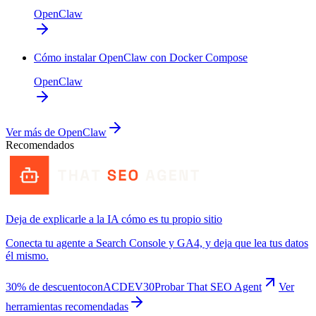
OpenClaw
Cómo instalar OpenClaw con Docker Compose
OpenClaw
Ver más de
OpenClaw
Recomendados
Deja de explicarle a la IA cómo es tu propio sitio
Conecta tu agente a Search Console y GA4, y deja que lea tus datos
él mismo.
30% de descuento
con
ACDEV30
Probar That SEO Agent
Ver
herramientas recomendadas