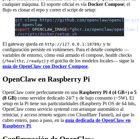
cualquier máquina. El soporte oficial es vía
Docker Compose
; el
flujo es clonar el repo y correr el script de setup:
git
 clone
 https://github.com/openclaw/openclaw.git
cd
 openclaw
export
 OPENCLAW_IMAGE
=
"ghcr.io/openclaw/openclaw:l
./scripts/docker/setup.sh
El gateway queda en
y tu
http://127.0.0.1:18789/
configuración persiste en volúmenes. Para el detalle completo —
variables de entorno, cómo está armado el compose, health checks
(
,
) y el gotcha de los modelos locales— sigue la
/healthz
/readyz
guía de OpenClaw con Docker Compose
.
OpenClaw en Raspberry Pi
OpenClaw corre perfectamente en una
Raspberry Pi 4 (4 GB+) o 5
(8 GB)
como servidor dedicado 24/7 y de bajo consumo (~5W). El
setup en la Pi tiene sus particularidades (Raspberry Pi OS de 64 bits,
OpenClaw como servicio systemd con arranque automático al
reiniciar, y acceso remoto seguro con Cloudflare Tunnel), así que lo
cubro entero, paso a paso, en la
guía dedicada de OpenClaw en
Raspberry Pi
.