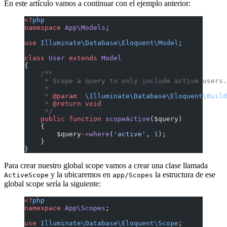
En este artículo vamos a continuar con el ejemplo anterior:
<?
php
namespace
 App\Models
;
use
 Illuminate\Database\Eloquent\Model
;
class
 User
 extends
 Model
{
    /**
     * Scope a query to only include active users.
     *
     * 
@param
  \Illuminate\Database\Eloquent\Build
     * 
@return
 void
     */
    public
 function
 scopeActive
($query)
    {
        $query
->
where
(
'active'
, 
1
);
    }
}
Para crear nuestro global scope vamos a crear una clase llamada
y la ubicaremos en
la estructura de ese
ActiveScope
app/Scopes
global scope sería la siguiente:
<?
php
namespace
 App\Scopes
;
use
 Illuminate\Database\Eloquent\Scope
;