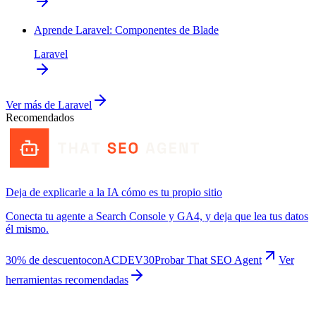
Aprende Laravel: Componentes de Blade
Laravel
Ver más de
Laravel
Recomendados
Deja de explicarle a la IA cómo es tu propio sitio
Conecta tu agente a Search Console y GA4, y deja que lea tus datos
él mismo.
30% de descuento
con
ACDEV30
Probar That SEO Agent
Ver
herramientas recomendadas