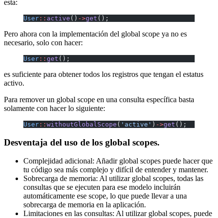
esta:
User
::
active
()
->
get
();
Pero ahora con la implementación del global scope ya no es
necesario, solo con hacer:
User
::
get
();
es suficiente para obtener todos los registros que tengan el estatus
activo.
Para remover un global scope en una consulta específica basta
solamente con hacer lo siguiente:
User
::
withoutGlobalScope
(
'active'
)
->
get
();
Desventaja del uso de los global scopes.
Complejidad adicional: Añadir global scopes puede hacer que
tu código sea más complejo y difícil de entender y mantener.
Sobrecarga de memoria: Al utilizar global scopes, todas las
consultas que se ejecuten para ese modelo incluirán
automáticamente ese scope, lo que puede llevar a una
sobrecarga de memoria en la aplicación.
Limitaciones en las consultas: Al utilizar global scopes, puede