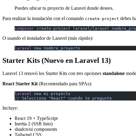
Puedes ubicar tu proyecto de Laravel donde desees.
Para realizar la instalación con el comando
debes ha
create-project
composer
 create-project
 laravel/laravel
 nombre_pro
O usando el instalador de Laravel (más rápido):
laravel
 new
 nombre_proyecto
Starter Kits (Nuevo en Laravel 13)
Laravel 13 renovó los Starter Kits con tres opciones
standalone
moder
React Starter Kit
(Recomendado para SPAs):
laravel
 new
 mi-proyecto
//
 Selecciona
 "React"
 cuando
 te
 pregunte
Incluye:
React 19 + TypeScript
Inertia 2 (SSR listo)
shadcn/ui components
Tailwind CSS