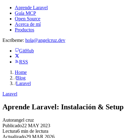
Aprende Laravel
Guía MCP
Open Source
Acerca de mí
Productos
Escríbeme:
hola@angelcruz.dev
GitHub
RSS
Home
/
Blog
/
Laravel
Laravel
Aprende Laravel: Instalación & Setup
Autor
angel cruz
Publicado
22 MAY 2023
Lectura
6 min de lectura
Actualizado
29 MAR 2026