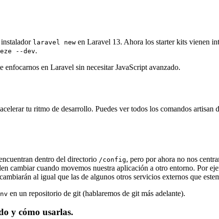
 instalador
en Laravel 13. Ahora los starter kits vienen i
laravel new
.
eze --dev
 enfocarnos en Laravel sin necesitar JavaScript avanzado.
elerar tu ritmo de desarrollo. Puedes ver todos los comandos artisan 
encuentran dentro del directorio
, pero por ahora no nos centr
/config
en cambiar cuando movemos nuestra aplicación a otro entorno. Por ejem
cambiarán al igual que las de algunos otros servicios externos que este
en un repositorio de git (hablaremos de git más adelante).
nv
do y cómo usarlas.